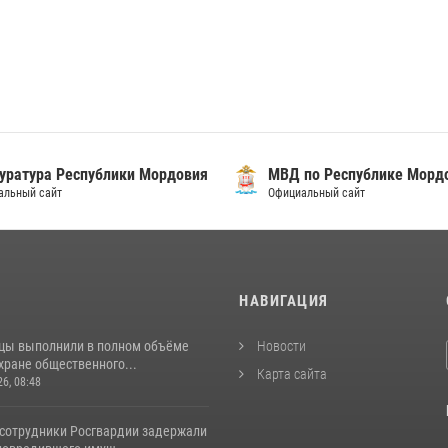
уратура Республики Мордовия
МВД по Республике Морд
альный сайт
Официальный сайт
И
НАВИГАЦИЯ
цы выполнили в полном объёме
Новости
хране общественного...
Карта сайта
26, 08:48
 сотрудники Росгвардии задержали