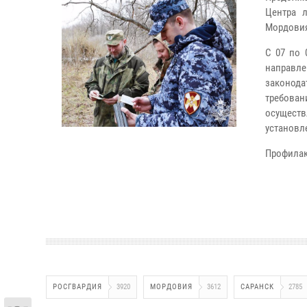
Центра 
Мордовия
С 07 по 
направл
законода
требован
осуществ
установл
Профилак
РОСГВАРДИЯ
3920
МОРДОВИЯ
3612
САРАНСК
2785