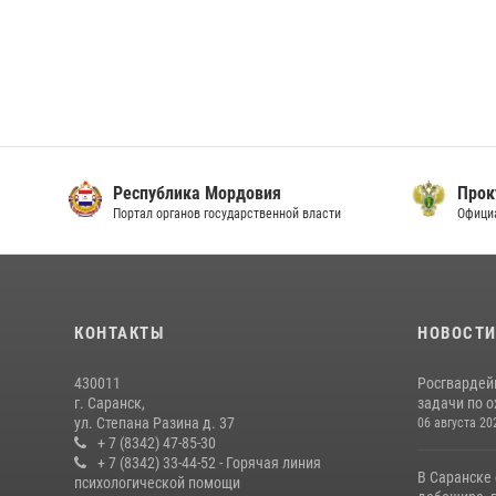
Республика Мордовия
Прок
Портал органов государственной власти
Офици
КОНТАКТЫ
НОВОСТ
430011
Росгвардей
г. Саранск,
задачи по о
ул. Степана Разина д. 37
06 августа 20
+ 7 (8342) 47-85-30
+ 7 (8342) 33-44-52 - Горячая линия
В Саранске
психологической помощи