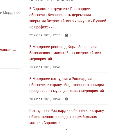
05 августа 2026, 12:34
В Саранске сотрудники Росгвардии
ке Мордовия
Росгвардейцы обеспечили общественную
обеспечат безопасность церемонии
безопасность во время проведения
закрытия Всероссийского конкурса «Лучший
масштабного праздника в Темникове
по профессии»
05 августа 2026, 09:04
4
22 июля 2026, 12:15
3
Помощь из Мордовии защитникам Отечества:
В Мордовии росгвардейцы обеспечили
ующая →
центр лицензионно-разрешительной работы
безопасность масштабных всероссийских
передал очередную партию вооружения в
мероприятий
зону СВО
13 июля 2026, 13:48
04 августа 2026, 11:13
3
В Мордовии сотрудники Росгвардии
Сотрудники Росгвардии Мордовии стали
обеспечили охрану общественного порядка
призерами республиканских соревнований по
праздничных муниципальных мероприятий
служебному шестиборью
20 июля 2026, 10:44
6
04 августа 2026, 08:27
4
Сотрудники Росгвардии обеспечили охрану
В Саранске росгвардейцы пресекли
общественного порядка на футбольном
нарушение правопорядка: «отдых» на
матче в Саранске
лавочке закончился в отделе полиции