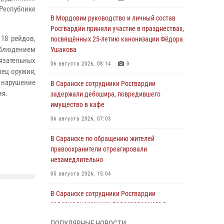
Республике
В Мордовии руководство и личный состав
Росгвардии приняли участие в празднествах,
18 рейдов,
посвящённых 25-летию канонизации Фёдора
блюдением
Ушакова
язательных
06 августа 2026, 08:14
9
лец оружия,
а нарушение
В Саранске сотрудники Росгвардии
ия.
задержали дебошира, повредившего
имущество в кафе
06 августа 2026, 07:03
В Саранске по обращению жителей
правоохранители отреагировали
незамедлительно
05 августа 2026, 15:04
В Саранске сотрудники Росгвардии
задержали мужчину, подозреваемого в
причинении телесных повреждений супруге
ПОПУЛЯРНЫЕ НОВОСТИ