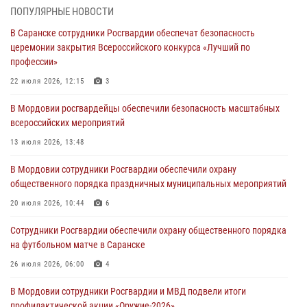
05 августа 2026, 09:04
4
ПОПУЛЯРНЫЕ НОВОСТИ
В Саранске сотрудники Росгвардии обеспечат безопасность
Помощь из Мордовии защитникам Отечества: центр лицензионно-
церемонии закрытия Всероссийского конкурса «Лучший по
разрешительной работы передал очередную партию вооружения в
профессии»
зону СВО
22 июля 2026, 12:15
3
04 августа 2026, 11:13
3
В Мордовии росгвардейцы обеспечили безопасность масштабных
Сотрудники Росгвардии Мордовии стали призерами
всероссийских мероприятий
республиканских соревнований по служебному шестиборью
13 июля 2026, 13:48
04 августа 2026, 08:27
4
В Мордовии сотрудники Росгвардии обеспечили охрану
В Саранске росгвардейцы пресекли нарушение правопорядка:
общественного порядка праздничных муниципальных мероприятий
«отдых» на лавочке закончился в отделе полиции
20 июля 2026, 10:44
6
04 августа 2026, 07:06
Сотрудники Росгвардии обеспечили охрану общественного порядка
В Саранске сотрудники Росгвардии задержали гражданина за
на футбольном матче в Саранске
нанесение побоев
26 июля 2026, 06:00
4
03 августа 2026, 08:58
В Мордовии сотрудники Росгвардии и МВД подвели итоги
профилактической акции «Оружие‑2026»