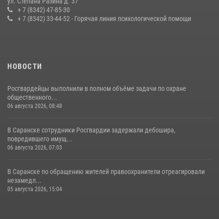
ул. Степана Разина д. 37
конкурса профмастерства в Саранске
+ 7 (8342) 47-85-30
+ 7 (8342) 33-44-52 - Горячая линия психологической помощи
23 июля 2026, 11:54
4
НОВОСТИ
Росгвардейцы выполнили в полном объёме задачи по охране
общественного...
06 августа 2026, 08:48
В Саранске сотрудники Росгвардии задержали дебошира,
повредившего имущ...
06 августа 2026, 07:03
В Саранске по обращению жителей правоохранители отреагировали
незамедл...
05 августа 2026, 15:04