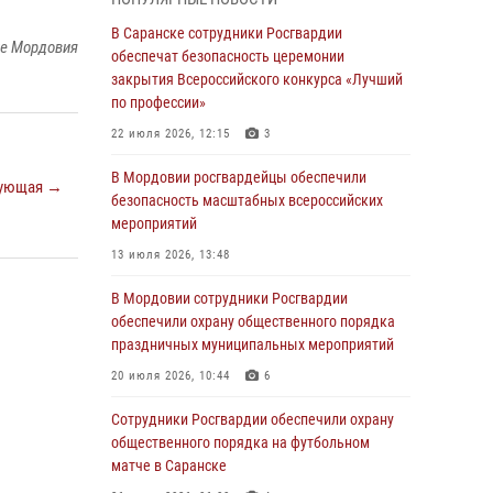
В Мордовии руководство и личный состав
В Саранске сотрудники Росгвардии
ке Мордовия
Росгвардии приняли участие в празднествах,
обеспечат безопасность церемонии
посвящённых 25-летию канонизации Фёдора
закрытия Всероссийского конкурса «Лучший
Ушакова
по профессии»
06 августа 2026, 08:14
9
22 июля 2026, 12:15
3
В Саранске сотрудники Росгвардии
В Мордовии росгвардейцы обеспечили
ующая →
задержали дебошира, повредившего
безопасность масштабных всероссийских
имущество в кафе
мероприятий
06 августа 2026, 07:03
13 июля 2026, 13:48
В Саранске по обращению жителей
В Мордовии сотрудники Росгвардии
правоохранители отреагировали
обеспечили охрану общественного порядка
незамедлительно
праздничных муниципальных мероприятий
05 августа 2026, 15:04
20 июля 2026, 10:44
6
В Саранске сотрудники Росгвардии
Сотрудники Росгвардии обеспечили охрану
задержали мужчину, подозреваемого в
общественного порядка на футбольном
причинении телесных повреждений супруге
матче в Саранске