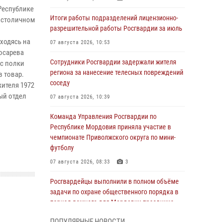
Республике
Итоги работы подразделений лицензионно-
 столичном
разрешительной работы Росгвардии за июль
ходясь на
07 августа 2026, 10:53
Косарева
Сотрудники Росгвардии задержали жителя
с полки
региона за нанесение телесных повреждений
 товар.
соседу
ителя 1972
ый отдел
07 августа 2026, 10:39
Команда Управления Росгвардии по
Республике Мордовия приняла участие в
чемпионате Приволжского округа по мини-
футболу
07 августа 2026, 08:33
3
Росгвардейцы выполнили в полном объёме
задачи по охране общественного порядка в
период важного для Мордовии праздника
06 августа 2026, 08:48
5
ПОПУЛЯРНЫЕ НОВОСТИ