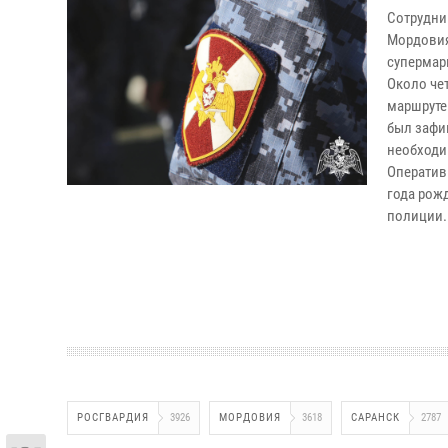
Сотрудни
Мордовия
супермар
Около че
маршруте
был зафи
необходи
Оператив
года рож
полиции.
РОСГВАРДИЯ
3926
МОРДОВИЯ
3618
САРАНСК
2787