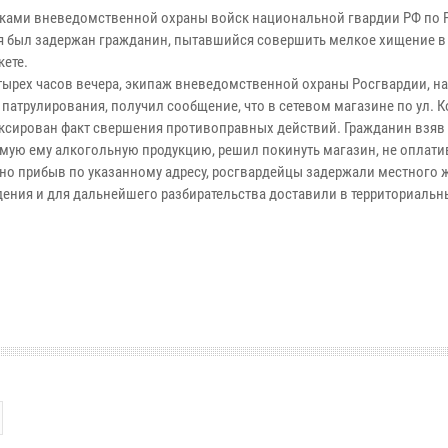
ками вневедомственной охраны войск национальной гвардии РФ по 
 был задержан гражданин, пытавшийся совершить мелкое хищение в
кете.
тырех часов вечера, экипаж вневедомственной охраны Росгвардии, на
 патрулирования, получил сообщение, что в сетевом магазине по ул. 
ксирован факт свершения противоправных действий. Гражданин взяв 
мую ему алкогольную продукцию, решил покинуть магазин, не оплатив
но прибыв по указанному адресу, росгвардейцы задержали местного ж
дения и для дальнейшего разбирательства доставили в территориальн