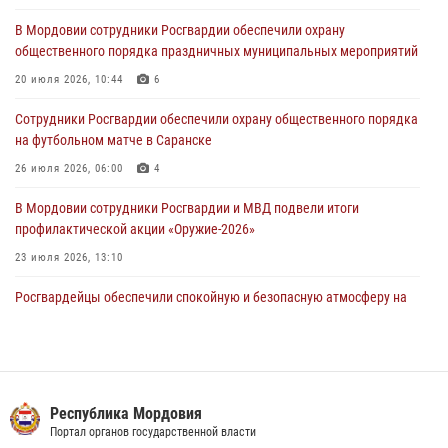
В Мордовии сотрудники Росгвардии обеспечили охрану
В Саранске росгвардейцы пресекли нарушение правопорядка:
общественного порядка праздничных муниципальных мероприятий
«отдых» на лавочке закончился в отделе полиции
20 июля 2026, 10:44
6
04 августа 2026, 07:06
Сотрудники Росгвардии обеспечили охрану общественного порядка
В Саранске сотрудники Росгвардии задержали гражданина за
на футбольном матче в Саранске
нанесение побоев
26 июля 2026, 06:00
4
03 августа 2026, 08:58
В Мордовии сотрудники Росгвардии и МВД подвели итоги
профилактической акции «Оружие‑2026»
23 июля 2026, 13:10
Росгвардейцы обеспечили спокойную и безопасную атмосферу на
праздничных мероприятиях в Мордовии
27 июля 2026, 10:45
4
Сотрудники Управления Росгвардии по Республике Мордовия
обеспечили безопасность на футбольных мероприятиях: от
Республика Мордовия
регионального турнира до Суперкубка России
Портал органов государственной власти