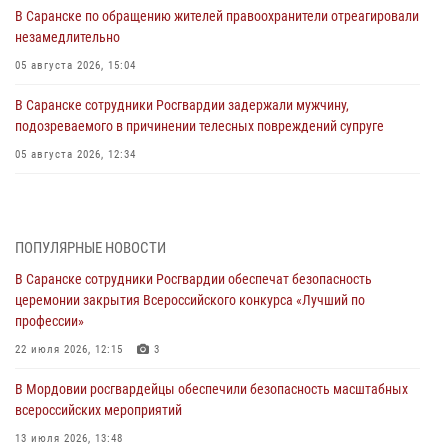
В Саранске по обращению жителей правоохранители отреагировали
незамедлительно
05 августа 2026, 15:04
В Саранске сотрудники Росгвардии задержали мужчину,
подозреваемого в причинении телесных повреждений супруге
05 августа 2026, 12:34
Росгвардейцы обеспечили общественную безопасность во время
проведения масштабного праздника в Темникове
05 августа 2026, 09:04
4
ПОПУЛЯРНЫЕ НОВОСТИ
В Саранске сотрудники Росгвардии обеспечат безопасность
Помощь из Мордовии защитникам Отечества: центр лицензионно-
церемонии закрытия Всероссийского конкурса «Лучший по
разрешительной работы передал очередную партию вооружения в
профессии»
зону СВО
22 июля 2026, 12:15
3
04 августа 2026, 11:13
3
В Мордовии росгвардейцы обеспечили безопасность масштабных
Сотрудники Росгвардии Мордовии стали призерами
всероссийских мероприятий
республиканских соревнований по служебному шестиборью
13 июля 2026, 13:48
04 августа 2026, 08:27
4