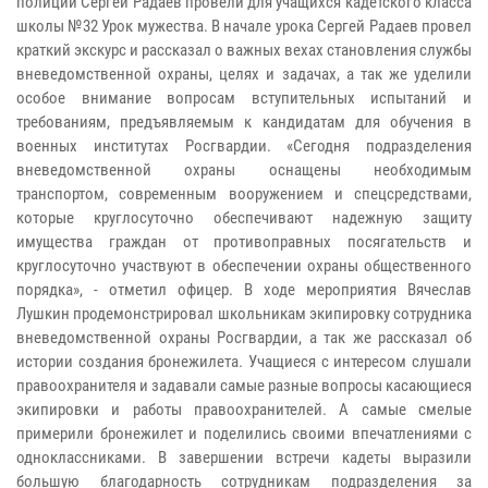
полиции Сергей Радаев провели для учащихся кадетского класса
школы №32 Урок мужества. В начале урока Сергей Радаев провел
краткий экскурс и рассказал о важных вехах становления службы
вневедомственной охраны, целях и задачах, а так же уделили
особое внимание вопросам вступительных испытаний и
требованиям, предъявляемым к кандидатам для обучения в
военных институтах Росгвардии. «Сегодня подразделения
вневедомственной охраны оснащены необходимым
транспортом, современным вооружением и спецсредствами,
которые круглосуточно обеспечивают надежную защиту
имущества граждан от противоправных посягательств и
круглосуточно участвуют в обеспечении охраны общественного
порядка», - отметил офицер. В ходе мероприятия Вячеслав
Лушкин продемонстрировал школьникам экипировку сотрудника
вневедомственной охраны Росгвардии, а так же рассказал об
истории создания бронежилета. Учащиеся с интересом слушали
правоохранителя и задавали самые разные вопросы касающиеся
экипировки и работы правоохранителей. А самые смелые
примерили бронежилет и поделились своими впечатлениями с
одноклассниками. В завершении встречи кадеты выразили
большую благодарность сотрудникам подразделения за