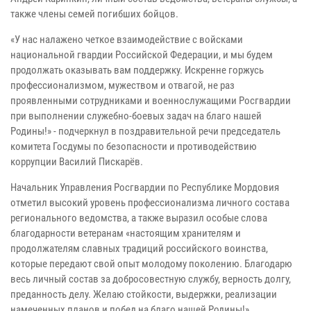
также члены семей погибших бойцов.
«У нас налажено четкое взаимодействие с войсками
национальной гвардии Российской Федерации, и мы будем
продолжать оказывать вам поддержку. Искренне горжусь
профессионализмом, мужеством и отвагой, не раз
проявленными сотрудниками и военнослужащими Росгвардии
при выполнении служебно-боевых задач на благо нашей
Родины!» - подчеркнул в поздравительной речи председатель
комитета Госдумы по безопасности и противодействию
коррупции Василий Пискарёв.
Начальник Управления Росгвардии по Республике Мордовия
отметил высокий уровень профессионализма личного состава
регионального ведомства, а также выразил особые слова
благодарности ветеранам «настоящим хранителям и
продолжателям славных традиций российского воинства,
которые передают свой опыт молодому поколению. Благодарю
весь личный состав за добросовестную службу, верность долгу,
преданность делу. Желаю стойкости, выдержки, реализации
намеченных планов и побед на благо нашей Родины!»