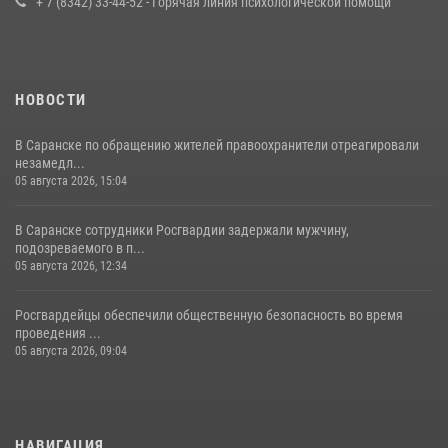
+ 7 (8342) 33-44-52 - Горячая линия психологической помощи
23 июля 2026, 11:54
4
НОВОСТИ
В Саранске по обращению жителей правоохранители отреагировали
незамедл...
05 августа 2026, 15:04
В Саранске сотрудники Росгвардии задержали мужчину,
подозреваемого в п...
05 августа 2026, 12:34
Росгвардейцы обеспечили общественную безопасность во время
проведения ...
05 августа 2026, 09:04
НАВИГАЦИЯ