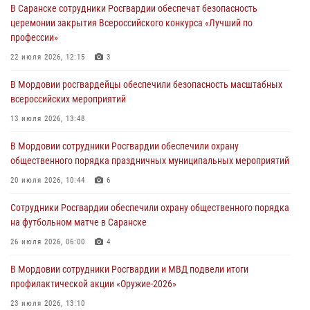
В Саранске сотрудники Росгвардии обеспечат безопасность
нанесение побоев
церемонии закрытия Всероссийского конкурса «Лучший по
03 августа 2026, 08:58
профессии»
Сотрудники Росгвардии обеспечили безопасность празднования 98-
22 июля 2026, 12:15
3
летия Торбеевского и Ковылкинского районов Мордовии
В Мордовии росгвардейцы обеспечили безопасность масштабных
03 августа 2026, 08:32
5
всероссийских мероприятий
В Мордовии отметили День ВДВ: нарушений правопорядка не
13 июля 2026, 13:48
допущено
В Мордовии сотрудники Росгвардии обеспечили охрану
03 августа 2026, 07:40
3
общественного порядка праздничных муниципальных мероприятий
В Мордовии подведены итоги работы подразделений лицензионно-
20 июля 2026, 10:44
6
разрешительной работы за неделю
Сотрудники Росгвардии обеспечили охрану общественного порядка
02 августа 2026, 06:31
на футбольном матче в Саранске
26 июля 2026, 06:00
4
В Мордовии сотрудники Росгвардии и МВД подвели итоги
профилактической акции «Оружие‑2026»
23 июля 2026, 13:10