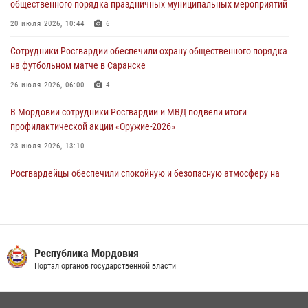
общественного порядка праздничных муниципальных мероприятий
«отдых» на лавочке закончился в отделе полиции
20 июля 2026, 10:44
6
04 августа 2026, 07:06
Сотрудники Росгвардии обеспечили охрану общественного порядка
В Саранске сотрудники Росгвардии задержали гражданина за
на футбольном матче в Саранске
нанесение побоев
26 июля 2026, 06:00
4
03 августа 2026, 08:58
В Мордовии сотрудники Росгвардии и МВД подвели итоги
профилактической акции «Оружие‑2026»
23 июля 2026, 13:10
Росгвардейцы обеспечили спокойную и безопасную атмосферу на
праздничных мероприятиях в Мордовии
27 июля 2026, 10:45
4
Сотрудники Управления Росгвардии по Республике Мордовия
обеспечили безопасность на футбольных мероприятиях: от
Республика Мордовия
регионального турнира до Суперкубка России
Портал органов государственной власти
21 июля 2026, 11:10
2