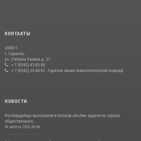
Личный состав Управления Росгвардии по Республике Мордовия
принял участие в просветительской лекции
24 июля 2026, 13:00
3
В Мордовии отметили День ВМФ: торжества прошли при
КОНТАКТЫ
содействии сотрудников Росгвардии
27 июля 2026, 12:00
2
430011
г. Саранск,
Сотрудники Росгвардии обеспечили безопасность Всероссийского
ул. Степана Разина д. 37
конкурса профмастерства в Саранске
+ 7 (8342) 47-85-30
+ 7 (8342) 33-44-52 - Горячая линия психологической помощи
23 июля 2026, 11:54
4
НОВОСТИ
Росгвардейцы выполнили в полном объёме задачи по охране
общественного...
06 августа 2026, 08:48