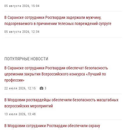
05 августа 2026, 15:04
В Саранске сотрудники Росгвардии задержали мужчину,
подозреваемого в причинении телесных повреждений супруге
05 августа 2026, 12:34
Росгвардейцы обеспечили общественную безопасность во время
проведения масштабного праздника в Темникове
05 августа 2026, 09:04
4
ПОПУЛЯРНЫЕ НОВОСТИ
В Саранске сотрудники Росгвардии обеспечат безопасность
Помощь из Мордовии защитникам Отечества: центр лицензионно-
церемонии закрытия Всероссийского конкурса «Лучший по
разрешительной работы передал очередную партию вооружения в
профессии»
зону СВО
22 июля 2026, 12:15
3
04 августа 2026, 11:13
3
В Мордовии росгвардейцы обеспечили безопасность масштабных
Сотрудники Росгвардии Мордовии стали призерами
всероссийских мероприятий
республиканских соревнований по служебному шестиборью
13 июля 2026, 13:48
04 августа 2026, 08:27
4
В Мордовии сотрудники Росгвардии обеспечили охрану
В Саранске росгвардейцы пресекли нарушение правопорядка: