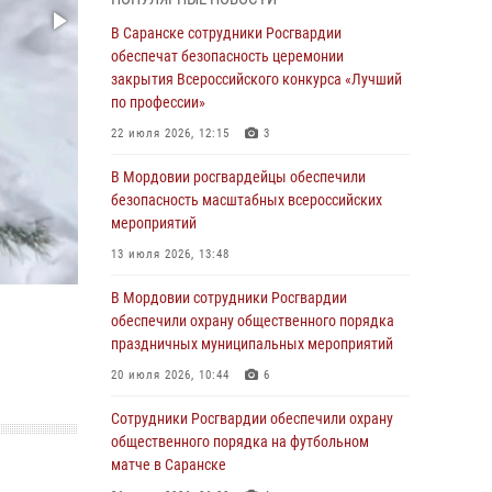
06 августа 2026, 08:14
9
В Саранске сотрудники Росгвардии
В Саранске сотрудники Росгвардии
обеспечат безопасность церемонии
задержали дебошира, повредившего
закрытия Всероссийского конкурса «Лучший
имущество в кафе
по профессии»
06 августа 2026, 07:03
22 июля 2026, 12:15
3
В Саранске по обращению жителей
В Мордовии росгвардейцы обеспечили
правоохранители отреагировали
безопасность масштабных всероссийских
незамедлительно
мероприятий
05 августа 2026, 15:04
13 июля 2026, 13:48
В Саранске сотрудники Росгвардии
В Мордовии сотрудники Росгвардии
задержали мужчину, подозреваемого в
обеспечили охрану общественного порядка
причинении телесных повреждений супруге
праздничных муниципальных мероприятий
05 августа 2026, 12:34
20 июля 2026, 10:44
6
Росгвардейцы обеспечили общественную
Сотрудники Росгвардии обеспечили охрану
безопасность во время проведения
общественного порядка на футбольном
масштабного праздника в Темникове
матче в Саранске