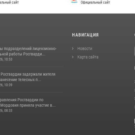
альный сайт
Официальный сайт
И
НАВИГАЦИЯ
ты подразделений лицензионно-
Новости
ьной работы Росгварди...
Карта сайта
26, 10:53
 Росгвардии задержали жителя
нанесение телесных п...
26, 10:39
равления Росгвардии по
Мордовия приняла участие в...
26, 08:33