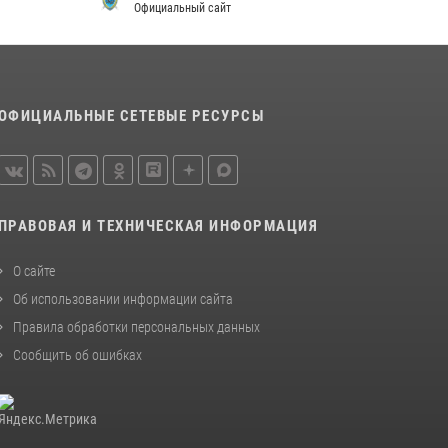
просветительской лекции
Официальный сайт
24 июля 2026, 13:00
3
В Мордовии отметили День ВМФ: торжества
прошли при содействии сотрудников
ОФИЦИАЛЬНЫЕ СЕТЕВЫЕ РЕСУРСЫ
Росгвардии
27 июля 2026, 12:00
2
Сотрудники Росгвардии обеспечили
безопасность Всероссийского конкурса
ПРАВОВАЯ И ТЕХНИЧЕСКАЯ ИНФОРМАЦИЯ
профмастерства в Саранске
23 июля 2026, 11:54
4
О сайте
Об использовании информации сайта
Правила обработки персональных данных
Сообщить об ошибках