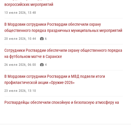
03 августа 2026, 08:32
5
всероссийских мероприятий
В Мордовии отметили День ВДВ: нарушений правопорядка не
13 июля 2026, 13:48
допущено
В Мордовии сотрудники Росгвардии обеспечили охрану
03 августа 2026, 07:40
3
общественного порядка праздничных муниципальных мероприятий
В Мордовии подведены итоги работы подразделений лицензионно-
20 июля 2026, 10:44
6
разрешительной работы за неделю
Сотрудники Росгвардии обеспечили охрану общественного порядка
02 августа 2026, 06:31
на футбольном матче в Саранске
26 июля 2026, 06:00
4
В Мордовии сотрудники Росгвардии и МВД подвели итоги
профилактической акции «Оружие‑2026»
23 июля 2026, 13:10
Росгвардейцы обеспечили спокойную и безопасную атмосферу на
праздничных мероприятиях в Мордовии
27 июля 2026, 10:45
4
Сотрудники Управления Росгвардии по Республике Мордовия