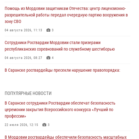
Помощь из Мордовии защитникам Отечества: центр лицензионно-
разрешительной работы передал очередную партию вооружения в
зону СВО
04 августа 2026, 11:13
3
Сотрудники Росгвардии Мордовии стали призерами
республиканских соревнований по служебному шестиборью
04 августа 2026, 08:27
4
В Саранске росгвардейцы пресекли нарушение правопорядка:
«отдых» на лавочке закончился в отделе полиции
04 августа 2026, 07:06
ПОПУЛЯРНЫЕ НОВОСТИ
В Саранске сотрудники Росгвардии задержали гражданина за
В Саранске сотрудники Росгвардии обеспечат безопасность
нанесение побоев
церемонии закрытия Всероссийского конкурса «Лучший по
03 августа 2026, 08:58
профессии»
Сотрудники Росгвардии обеспечили безопасность празднования 98-
22 июля 2026, 12:15
3
летия Торбеевского и Ковылкинского районов Мордовии
В Мордовии росгвардейцы обеспечили безопасность масштабных