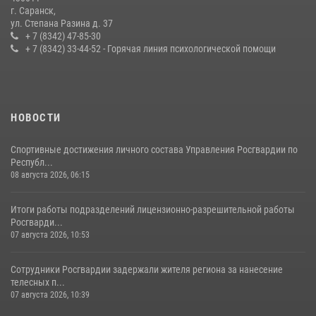
г. Саранск,
Сотрудники Росгвардии обеспечили безопасность Всероссийского
ул. Степана Разина д. 37
конкурса профмастерства в Саранске
+ 7 (8342) 47-85-30
+ 7 (8342) 33-44-52 - Горячая линия психологической помощи
23 июля 2026, 11:54
4
НОВОСТИ
Спортивные достижения личного состава Управления Росгвардии по
Республ...
08 августа 2026, 06:15
Итоги работы подразделений лицензионно-разрешительной работы
Росгварди...
07 августа 2026, 10:53
Сотрудники Росгвардии задержали жителя региона за нанесение
телесных п...
07 августа 2026, 10:39