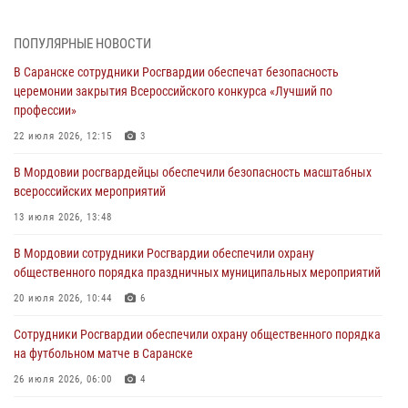
Фёдора Ушакова
06 августа 2026, 08:14
9
ПОПУЛЯРНЫЕ НОВОСТИ
В Саранске сотрудники Росгвардии обеспечат безопасность
В Саранске сотрудники Росгвардии задержали дебошира,
церемонии закрытия Всероссийского конкурса «Лучший по
повредившего имущество в кафе
профессии»
06 августа 2026, 07:03
22 июля 2026, 12:15
3
В Саранске по обращению жителей правоохранители отреагировали
В Мордовии росгвардейцы обеспечили безопасность масштабных
незамедлительно
всероссийских мероприятий
05 августа 2026, 15:04
13 июля 2026, 13:48
В Саранске сотрудники Росгвардии задержали мужчину,
В Мордовии сотрудники Росгвардии обеспечили охрану
подозреваемого в причинении телесных повреждений супруге
общественного порядка праздничных муниципальных мероприятий
05 августа 2026, 12:34
20 июля 2026, 10:44
6
Росгвардейцы обеспечили общественную безопасность во время
Сотрудники Росгвардии обеспечили охрану общественного порядка
проведения масштабного праздника в Темникове
на футбольном матче в Саранске
05 августа 2026, 09:04
4
26 июля 2026, 06:00
4