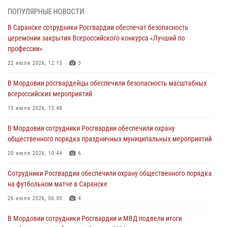
06 августа 2026, 07:03
ПОПУЛЯРНЫЕ НОВОСТИ
В Саранске сотрудники Росгвардии обеспечат безопасность
В Саранске по обращению жителей правоохранители отреагировали
церемонии закрытия Всероссийского конкурса «Лучший по
незамедлительно
профессии»
05 августа 2026, 15:04
22 июля 2026, 12:15
3
В Саранске сотрудники Росгвардии задержали мужчину,
В Мордовии росгвардейцы обеспечили безопасность масштабных
подозреваемого в причинении телесных повреждений супруге
всероссийских мероприятий
05 августа 2026, 12:34
13 июля 2026, 13:48
Росгвардейцы обеспечили общественную безопасность во время
В Мордовии сотрудники Росгвардии обеспечили охрану
проведения масштабного праздника в Темникове
общественного порядка праздничных муниципальных мероприятий
05 августа 2026, 09:04
4
20 июля 2026, 10:44
6
Помощь из Мордовии защитникам Отечества: центр лицензионно-
Сотрудники Росгвардии обеспечили охрану общественного порядка
разрешительной работы передал очередную партию вооружения в
на футбольном матче в Саранске
зону СВО
26 июля 2026, 06:00
4
04 августа 2026, 11:13
3
В Мордовии сотрудники Росгвардии и МВД подвели итоги