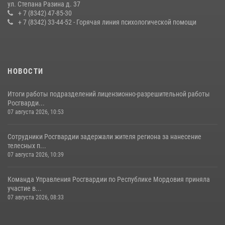
Сотрудники Росгвардии обеспечили безопасность Всероссийского
ул. Степана Разина д. 37
конкурса профмастерства в Саранске
+ 7 (8342) 47-85-30
+ 7 (8342) 33-44-52 - Горячая линия психологической помощи
23 июля 2026, 11:54
4
НОВОСТИ
Итоги работы подразделений лицензионно-разрешительной работы
Росгварди...
07 августа 2026, 10:53
Сотрудники Росгвардии задержали жителя региона за нанесение
телесных п...
07 августа 2026, 10:39
Команда Управления Росгвардии по Республике Мордовия приняла
участие в...
07 августа 2026, 08:33