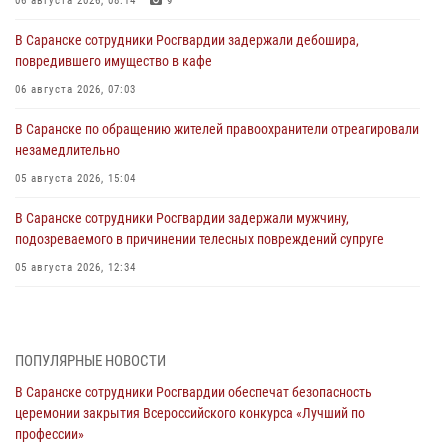
06 августа 2026, 08:14
9
В Саранске сотрудники Росгвардии задержали дебошира,
повредившего имущество в кафе
06 августа 2026, 07:03
В Саранске по обращению жителей правоохранители отреагировали
незамедлительно
05 августа 2026, 15:04
В Саранске сотрудники Росгвардии задержали мужчину,
подозреваемого в причинении телесных повреждений супруге
05 августа 2026, 12:34
Росгвардейцы обеспечили общественную безопасность во время
проведения масштабного праздника в Темникове
05 августа 2026, 09:04
4
ПОПУЛЯРНЫЕ НОВОСТИ
В Саранске сотрудники Росгвардии обеспечат безопасность
Помощь из Мордовии защитникам Отечества: центр лицензионно-
церемонии закрытия Всероссийского конкурса «Лучший по
разрешительной работы передал очередную партию вооружения в
профессии»
зону СВО