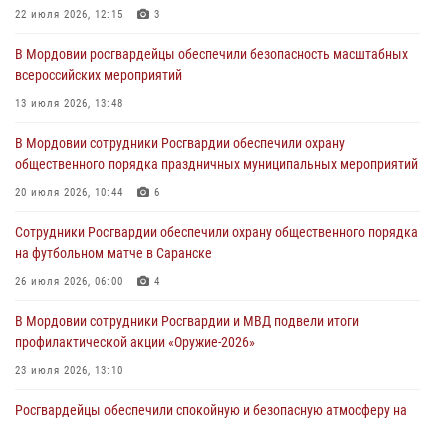
22 июля 2026, 12:15
3
04 августа 2026, 11:13
3
В Мордовии росгвардейцы обеспечили безопасность масштабных
Сотрудники Росгвардии Мордовии стали призерами
всероссийских мероприятий
республиканских соревнований по служебному шестиборью
13 июля 2026, 13:48
04 августа 2026, 08:27
4
В Мордовии сотрудники Росгвардии обеспечили охрану
В Саранске росгвардейцы пресекли нарушение правопорядка:
общественного порядка праздничных муниципальных мероприятий
«отдых» на лавочке закончился в отделе полиции
20 июля 2026, 10:44
6
04 августа 2026, 07:06
Сотрудники Росгвардии обеспечили охрану общественного порядка
В Саранске сотрудники Росгвардии задержали гражданина за
на футбольном матче в Саранске
нанесение побоев
26 июля 2026, 06:00
4
03 августа 2026, 08:58
В Мордовии сотрудники Росгвардии и МВД подвели итоги
профилактической акции «Оружие‑2026»
23 июля 2026, 13:10
Росгвардейцы обеспечили спокойную и безопасную атмосферу на
праздничных мероприятиях в Мордовии