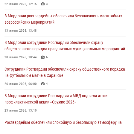
22 июля 2026, 12:15
3
В Саранске сотрудники Росгвардии задержали мужчину,
В Мордовии росгвардейцы обеспечили безопасность масштабных
подозреваемого в причинении телесных повреждений супруге
всероссийских мероприятий
05 августа 2026, 12:34
13 июля 2026, 13:48
Росгвардейцы обеспечили общественную безопасность во время
В Мордовии сотрудники Росгвардии обеспечили охрану
проведения масштабного праздника в Темникове
общественного порядка праздничных муниципальных мероприятий
05 августа 2026, 09:04
4
20 июля 2026, 10:44
6
Помощь из Мордовии защитникам Отечества: центр лицензионно-
Сотрудники Росгвардии обеспечили охрану общественного порядка
разрешительной работы передал очередную партию вооружения в
на футбольном матче в Саранске
зону СВО
26 июля 2026, 06:00
4
04 августа 2026, 11:13
3
В Мордовии сотрудники Росгвардии и МВД подвели итоги
профилактической акции «Оружие‑2026»
23 июля 2026, 13:10
Росгвардейцы обеспечили спокойную и безопасную атмосферу на
праздничных мероприятиях в Мордовии