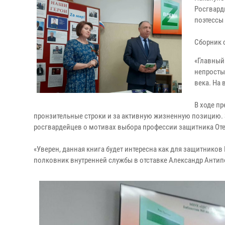
Росгвард
поэтессы
Сборник 
«Главный
непросты
века. На 
В ходе п
пронзительные строки и за активную жизненную позицию. З
росгвардейцев о мотивах выбора профессии защитника Оте
«Уверен, данная книга будет интересна как для защитников
полковник внутренней службы в отставке Александр Антип