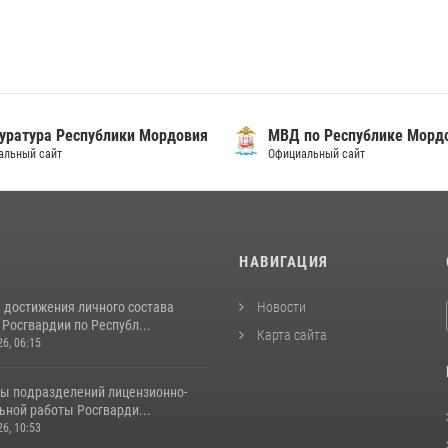
уратура Республики Мордовия
МВД по Республике Морд
альный сайт
Официальный сайт
И
НАВИГАЦИЯ
 достижения личного состава
Новости
Росгвардии по Республ...
Карта сайта
26, 06:15
ты подразделений лицензионно-
ьной работы Росгварди...
26, 10:53