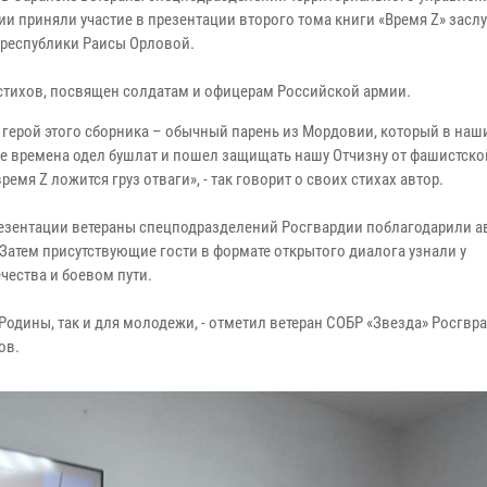
ии приняли участие в презентации второго тома книги «Время Z» зас
 республики Раисы Орловой.
стихов, посвящен солдатам и офицерам Российской армии.
 герой этого сборника – обычный парень из Мордовии, который в наш
е времена одел бушлат и пошел защищать нашу Отчизну от фашистско
время Z ложится груз отваги», - так говорит о своих стихах автор.
резентации ветераны спецподразделений Росгвардии поблагодарили а
атем присутствующие гости в формате открытого диалога узнали у
чества и боевом пути.
 Родины, так и для молодежи, - отметил ветеран СОБР «Звезда» Росгвр
ов.