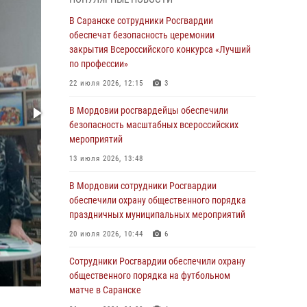
В Мордовии руководство и личный состав
В Саранске сотрудники Росгвардии
Росгвардии приняли участие в празднествах,
обеспечат безопасность церемонии
посвящённых 25-летию канонизации Фёдора
закрытия Всероссийского конкурса «Лучший
Ушакова
по профессии»
06 августа 2026, 08:14
9
22 июля 2026, 12:15
3
В Саранске сотрудники Росгвардии
В Мордовии росгвардейцы обеспечили
задержали дебошира, повредившего
безопасность масштабных всероссийских
имущество в кафе
мероприятий
06 августа 2026, 07:03
13 июля 2026, 13:48
В Саранске по обращению жителей
В Мордовии сотрудники Росгвардии
правоохранители отреагировали
обеспечили охрану общественного порядка
незамедлительно
праздничных муниципальных мероприятий
05 августа 2026, 15:04
20 июля 2026, 10:44
6
В Саранске сотрудники Росгвардии
Сотрудники Росгвардии обеспечили охрану
задержали мужчину, подозреваемого в
общественного порядка на футбольном
причинении телесных повреждений супруге
матче в Саранске