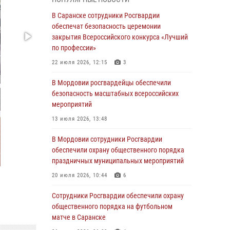
06 августа 2026, 08:14
9
В Саранске сотрудники Росгвардии
В Саранске сотрудники Росгвардии
обеспечат безопасность церемонии
задержали дебошира, повредившего
закрытия Всероссийского конкурса «Лучший
имущество в кафе
по профессии»
06 августа 2026, 07:03
22 июля 2026, 12:15
3
В Саранске по обращению жителей
В Мордовии росгвардейцы обеспечили
правоохранители отреагировали
безопасность масштабных всероссийских
незамедлительно
мероприятий
05 августа 2026, 15:04
13 июля 2026, 13:48
В Саранске сотрудники Росгвардии
В Мордовии сотрудники Росгвардии
задержали мужчину, подозреваемого в
обеспечили охрану общественного порядка
причинении телесных повреждений супруге
праздничных муниципальных мероприятий
05 августа 2026, 12:34
20 июля 2026, 10:44
6
Росгвардейцы обеспечили общественную
Сотрудники Росгвардии обеспечили охрану
безопасность во время проведения
общественного порядка на футбольном
масштабного праздника в Темникове
матче в Саранске