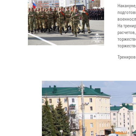
Накануне
подготов
военносл
На трени
расчетов
торжеств
торжеств
Трениров