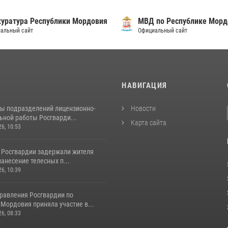
уратура Республики Мордовия
МВД по Республике Морд
альный сайт
Официальный сайт
И
НАВИГАЦИЯ
ты подразделений лицензионно-
Новости
ьной работы Росгварди...
Карта сайта
26, 10:53
 Росгвардии задержали жителя
нанесение телесных п...
26, 10:39
равления Росгвардии по
Мордовия приняла участие в...
26, 08:33