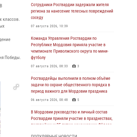
Сотрудники Росгвардии задержали жителя
 В
региона за нанесение телесных повреждений
соседу
х классов.
ных
07 августа 2026, 10:39
Команда Управления Росгвардии по
дение
Республике Мордовия приняла участие в
чемпионате Приволжского округа по мини-
ня Победы.
футболу
07 августа 2026, 08:33
3
Росгвардейцы выполнили в полном объёме
задачи по охране общественного порядка в
период важного для Мордовии праздника
06 августа 2026, 08:48
5
В Мордовии руководство и личный состав
Росгвардии приняли участие в празднествах,
посвящённых 25-летию канонизации Фёдора
Ушакова
ПОПУЛЯРНЫЕ НОВОСТИ