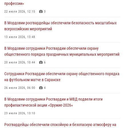
профессии»
06 августа 2026, 07:03
22 июля 2026, 12:15
3
В Саранске по обращению жителей правоохранители отреагировали
В Мордовии росгвардейцы обеспечили безопасность масштабных
незамедлительно
всероссийских мероприятий
05 августа 2026, 15:04
13 июля 2026, 13:48
В Саранске сотрудники Росгвардии задержали мужчину,
В Мордовии сотрудники Росгвардии обеспечили охрану
подозреваемого в причинении телесных повреждений супруге
общественного порядка праздничных муниципальных мероприятий
05 августа 2026, 12:34
20 июля 2026, 10:44
6
Росгвардейцы обеспечили общественную безопасность во время
Сотрудники Росгвардии обеспечили охрану общественного порядка
проведения масштабного праздника в Темникове
на футбольном матче в Саранске
05 августа 2026, 09:04
4
26 июля 2026, 06:00
4
В Мордовии сотрудники Росгвардии и МВД подвели итоги
профилактической акции «Оружие‑2026»
23 июля 2026, 13:10
Росгвардейцы обеспечили спокойную и безопасную атмосферу на