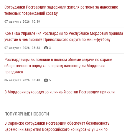
Сотрудники Росгвардии задержали жителя региона за нанесение
телесных повреждений соседу
07 августа 2026, 10:39
Команда Управления Росгвардии по Республике Мордовия приняла
участие в чемпионате Приволжского округа по мини-футболу
07 августа 2026, 08:33
3
Росгвардейцы выполнили в полном объёме задачи по охране
общественного порядка в период важного для Мордовии
праздника
06 августа 2026, 08:48
5
В Мордовии руководство и личный состав Росгвардии приняли
участие в празднествах, посвящённых 25-летию канонизации
Фёдора Ушакова
06 августа 2026, 08:14
9
ПОПУЛЯРНЫЕ НОВОСТИ
В Саранске сотрудники Росгвардии обеспечат безопасность
В Саранске сотрудники Росгвардии задержали дебошира,
церемонии закрытия Всероссийского конкурса «Лучший по
повредившего имущество в кафе