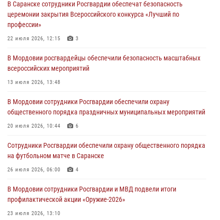
В Саранске сотрудники Росгвардии обеспечат безопасность
В Саранске по обращению жителей правоохранители отреагировали
церемонии закрытия Всероссийского конкурса «Лучший по
незамедлительно
профессии»
05 августа 2026, 15:04
22 июля 2026, 12:15
3
В Саранске сотрудники Росгвардии задержали мужчину,
В Мордовии росгвардейцы обеспечили безопасность масштабных
подозреваемого в причинении телесных повреждений супруге
всероссийских мероприятий
05 августа 2026, 12:34
13 июля 2026, 13:48
Росгвардейцы обеспечили общественную безопасность во время
В Мордовии сотрудники Росгвардии обеспечили охрану
проведения масштабного праздника в Темникове
общественного порядка праздничных муниципальных мероприятий
05 августа 2026, 09:04
4
20 июля 2026, 10:44
6
Помощь из Мордовии защитникам Отечества: центр лицензионно-
Сотрудники Росгвардии обеспечили охрану общественного порядка
разрешительной работы передал очередную партию вооружения в
на футбольном матче в Саранске
зону СВО
26 июля 2026, 06:00
4
04 августа 2026, 11:13
3
В Мордовии сотрудники Росгвардии и МВД подвели итоги
профилактической акции «Оружие‑2026»
23 июля 2026, 13:10