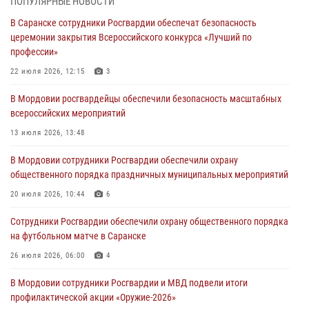
ПОПУЛЯРНЫЕ НОВОСТИ
В Мордовии руководство и личный состав Росгвардии приняли
В Саранске сотрудники Росгвардии обеспечат безопасность
участие в празднествах, посвящённых 25-летию канонизации
церемонии закрытия Всероссийского конкурса «Лучший по
Фёдора Ушакова
профессии»
06 августа 2026, 08:14
9
22 июля 2026, 12:15
3
В Саранске сотрудники Росгвардии задержали дебошира,
В Мордовии росгвардейцы обеспечили безопасность масштабных
повредившего имущество в кафе
всероссийских мероприятий
06 августа 2026, 07:03
13 июля 2026, 13:48
В Саранске по обращению жителей правоохранители отреагировали
В Мордовии сотрудники Росгвардии обеспечили охрану
незамедлительно
общественного порядка праздничных муниципальных мероприятий
05 августа 2026, 15:04
20 июля 2026, 10:44
6
В Саранске сотрудники Росгвардии задержали мужчину,
Сотрудники Росгвардии обеспечили охрану общественного порядка
подозреваемого в причинении телесных повреждений супруге
на футбольном матче в Саранске
05 августа 2026, 12:34
26 июля 2026, 06:00
4
В Мордовии сотрудники Росгвардии и МВД подвели итоги
профилактической акции «Оружие‑2026»