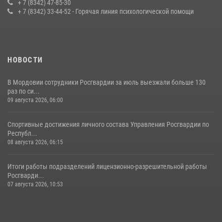
конкурса профмастерства в Саранске
+ 7 (8342) 47-85-30
+ 7 (8342) 33-44-52 - Горячая линия психологической помощи
23 июля 2026, 11:54
4
НОВОСТИ
В Мордовии сотрудники Росгвардии за июль выезжали больше 130
раз по си...
09 августа 2026, 06:00
Спортивные достижения личного состава Управления Росгвардии по
Республ...
08 августа 2026, 06:15
Итоги работы подразделений лицензионно-разрешительной работы
Росгварди...
07 августа 2026, 10:53