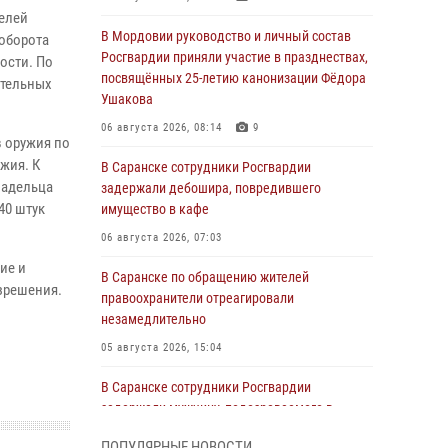
телей
В Мордовии руководство и личный состав
 оборота
Росгвардии приняли участие в празднествах,
ости. По
посвящённых 25-летию канонизации Фёдора
ительных
Ушакова
06 августа 2026, 08:14
9
 оружия по
жия. К
В Саранске сотрудники Росгвардии
ладельца
задержали дебошира, повредившего
40 штук
имущество в кафе
06 августа 2026, 07:03
ие и
В Саранске по обращению жителей
зрешения.
правоохранители отреагировали
незамедлительно
05 августа 2026, 15:04
В Саранске сотрудники Росгвардии
задержали мужчину, подозреваемого в
причинении телесных повреждений супруге
ПОПУЛЯРНЫЕ НОВОСТИ