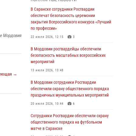
05 августа 2026, 12:34
В Саранске сотрудники Росгвардии
Росгвардейцы обеспечили общественную
обеспечат безопасность церемонии
безопасность во время проведения
закрытия Всероссийского конкурса «Лучший
масштабного праздника в Темникове
по профессии»
ке Мордовия
05 августа 2026, 09:04
4
22 июля 2026, 12:15
3
Помощь из Мордовии защитникам Отечества:
В Мордовии росгвардейцы обеспечили
центр лицензионно-разрешительной работы
безопасность масштабных всероссийских
передал очередную партию вооружения в
мероприятий
зону СВО
13 июля 2026, 13:48
ующая →
04 августа 2026, 11:13
3
В Мордовии сотрудники Росгвардии
Сотрудники Росгвардии Мордовии стали
обеспечили охрану общественного порядка
призерами республиканских соревнований по
праздничных муниципальных мероприятий
служебному шестиборью
20 июля 2026, 10:44
6
04 августа 2026, 08:27
4
Сотрудники Росгвардии обеспечили охрану
В Саранске росгвардейцы пресекли
общественного порядка на футбольном
нарушение правопорядка: «отдых» на
матче в Саранске
лавочке закончился в отделе полиции