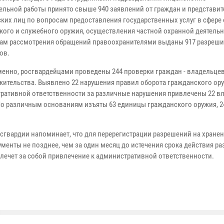
ельной работы принято свыше 940 заявлений от граждан и представи
ких лиц по вопросам предоставления государственных услуг в сфере
кого и служебного оружия, осуществления частной охранной деятельн
там рассмотрения обращений правоохранителями выданы 917 разреш
ов.
енно, росгвардейцами проведены 244 проверки граждан - владельцев
 жительства. Выявлено 22 нарушения правил оборота гражданского ору
ративной ответственности за различные нарушения привлечены 22 в
По различным основаниям изъяты 63 единицы гражданского оружия, 2
гвардии напоминает, что для перерегистрации разрешений на хранен
енты не позднее, чем за один месяц до истечения срока действия ра
лечет за собой привлечение к административной ответственности.