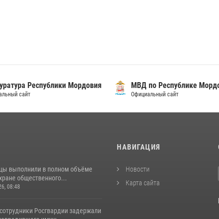
уратура Республики Мордовия
МВД по Республике Морд
альный сайт
Официальный сайт
И
НАВИГАЦИЯ
цы выполнили в полном объёме
Новости
хране общественного...
Карта сайта
26, 08:48
 сотрудники Росгвардии задержали