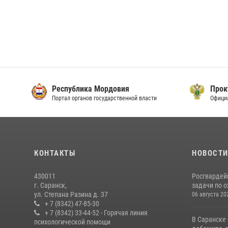
Республика Мордовия
Прок
Портал органов государственной власти
Офици
КОНТАКТЫ
НОВОСТ
430011
Росгвардей
г. Саранск,
задачи по о
ул. Степана Разина д. 37
06 августа 20
+ 7 (8342) 47-85-30
+ 7 (8342) 33-44-52 - Горячая линия
В Саранске
психологической помощи