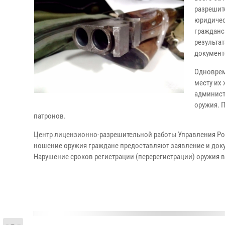
разрешит
юридичес
гражданс
результа
документ
Одноврем
месту их
админист
оружия. 
патронов.
Центр лицензионно-разрешительной работы Управления Рос
ношение оружия граждане предоставляют заявление и докум
Нарушение сроков регистрации (перерегистрации) оружия в