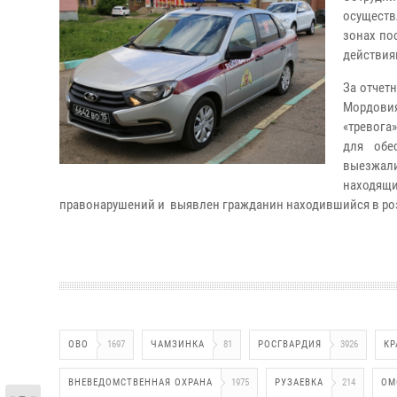
осуществ
зонах по
действия
За отчет
Мордовия
«тревога
для обе
выезжали
находящ
правонарушений и выявлен гражданин находившийся в ро
ОВО
1697
ЧАМЗИНКА
81
РОСГВАРДИЯ
3926
КР
ВНЕВЕДОМСТВЕННАЯ ОХРАНА
1975
РУЗАЕВКА
214
ОМ