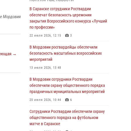
В Мордовии руководство и личный состав
В Саранске сотрудники Росгвардии
Росгвардии приняли участие в празднествах,
обеспечат безопасность церемонии
ке Мордовия
посвящённых 25-летию канонизации Фёдора
закрытия Всероссийского конкурса «Лучший
Ушакова
по профессии»
06 августа 2026, 08:14
9
22 июля 2026, 12:15
3
В Саранске сотрудники Росгвардии
В Мордовии росгвардейцы обеспечили
задержали дебошира, повредившего
безопасность масштабных всероссийских
ующая →
имущество в кафе
мероприятий
06 августа 2026, 07:03
13 июля 2026, 13:48
В Саранске по обращению жителей
В Мордовии сотрудники Росгвардии
правоохранители отреагировали
обеспечили охрану общественного порядка
незамедлительно
праздничных муниципальных мероприятий
05 августа 2026, 15:04
20 июля 2026, 10:44
6
В Саранске сотрудники Росгвардии
Сотрудники Росгвардии обеспечили охрану
задержали мужчину, подозреваемого в
общественного порядка на футбольном
причинении телесных повреждений супруге
матче в Саранске