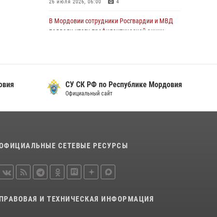
05 августа 2026, 12:34
26 июля 2026, 06:00
4
Росгвардейцы обеспечили общественную
В Мордовии сотрудники Росгвардии и МВД
безопасность во время проведения
подвели итоги профилактической акции
масштабного праздника в Темникове
«Оружие‑2026»
05 августа 2026, 09:04
4
23 июля 2026, 13:10
Росгвардейцы обеспечили спокойную и
овия
СУ СК РФ по Республике Мордовия
безопасную атмосферу на праздничных
Официальный сайт
мероприятиях в Мордовии
27 июля 2026, 10:45
4
Сотрудники Управления Росгвардии по
Республике Мордовия обеспечили
ОФИЦИАЛЬНЫЕ СЕТЕВЫЕ РЕСУРСЫ
безопасность на футбольных мероприятиях:
от регионального турнира до Суперкубка
России
21 июля 2026, 11:10
2
ПРАВОВАЯ И ТЕХНИЧЕСКАЯ ИНФОРМАЦИЯ
Личный состав Управления Росгвардии по
Республике Мордовия принял участие в