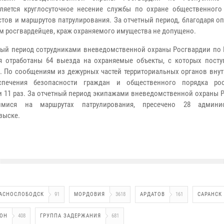
ляется круглосуточное несение службы по охране общественного
стов и маршрутов патрулирования. За отчетный период, благодаря 
м росгвардейцев, краж охраняемого имущества не допущено.
ный период сотрудниками вневедомственной охраны Росгвардии по 
 отработаны 64 выезда на охраняемые объекты, с которых посту
». По сообщениям из дежурных частей территориальных органов вну
спечения безопасности граждан и общественного порядка рос
 11 раз. За отчетный период экипажами вневедомственной охраны Р
имися на маршрутах патрулирования, пресечено 28 админис
зыске.
АСНОСЛОБОДСК
91
МОРДОВИЯ
3618
АРДАТОВ
161
САРАНСК
ОН
408
ГРУППА ЗАДЕРЖАНИЯ
681