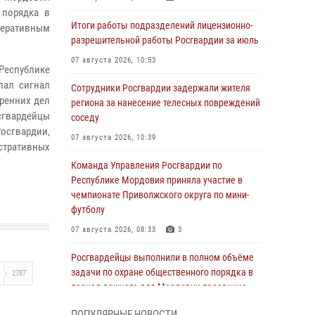
 порядка в
Итоги работы подразделений лицензионно-
оперативным
разрешительной работы Росгвардии за июль
07 августа 2026, 10:53
Республике
пал сигнал
Сотрудники Росгвардии задержали жителя
тренних дел
региона за нанесение телесных повреждений
гвардейцы
соседу
осгвардии,
07 августа 2026, 10:39
тративных
Команда Управления Росгвардии по
Республике Мордовия приняла участие в
чемпионате Приволжского округа по мини-
футболу
07 августа 2026, 08:33
3
Росгвардейцы выполнили в полном объёме
задачи по охране общественного порядка в
2787
период важного для Мордовии праздника
06 августа 2026, 08:48
5
ПОПУЛЯРНЫЕ НОВОСТИ