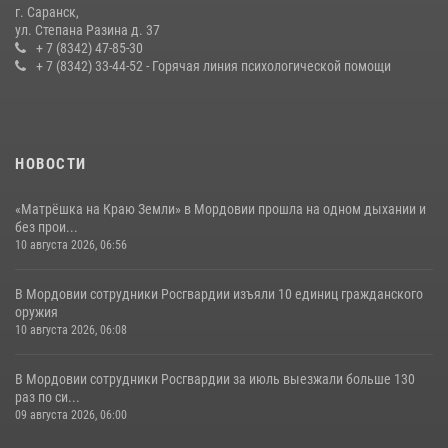
г. Саранск,
Сотрудники Росгвардии обеспечили безопасность Всероссийского
ул. Степана Разина д. 37
конкурса профмастерства в Саранске
+ 7 (8342) 47-85-30
+ 7 (8342) 33-44-52 - Горячая линия психологической помощи
23 июля 2026, 11:54
4
НОВОСТИ
«Матрёшка на Краю Земли» в Мордовии прошла на одном дыхании и
без прои...
10 августа 2026, 06:56
В Мордовии сотрудники Росгвардии изъяли 10 единиц гражданского
оружия
10 августа 2026, 06:08
В Мордовии сотрудники Росгвардии за июль выезжали больше 130
раз по си...
09 августа 2026, 06:00