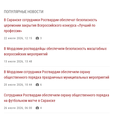
Команда Управления Росгвардии по Республике Мордовия приняла
ПОПУЛЯРНЫЕ НОВОСТИ
участие в чемпионате Приволжского округа по мини-футболу
В Саранске сотрудники Росгвардии обеспечат безопасность
07 августа 2026, 08:33
3
церемонии закрытия Всероссийского конкурса «Лучший по
профессии»
Росгвардейцы выполнили в полном объёме задачи по охране
общественного порядка в период важного для Мордовии
22 июля 2026, 12:15
3
праздника
В Мордовии росгвардейцы обеспечили безопасность масштабных
06 августа 2026, 08:48
5
всероссийских мероприятий
В Мордовии руководство и личный состав Росгвардии приняли
13 июля 2026, 13:48
участие в празднествах, посвящённых 25-летию канонизации
В Мордовии сотрудники Росгвардии обеспечили охрану
Фёдора Ушакова
общественного порядка праздничных муниципальных мероприятий
06 августа 2026, 08:14
9
20 июля 2026, 10:44
6
В Саранске сотрудники Росгвардии задержали дебошира,
Сотрудники Росгвардии обеспечили охрану общественного порядка
повредившего имущество в кафе
на футбольном матче в Саранске
06 августа 2026, 07:03
26 июля 2026, 06:00
4