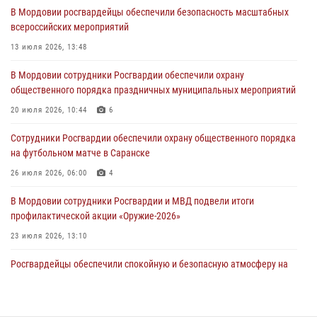
В Мордовии росгвардейцы обеспечили безопасность масштабных
разрешительной работы передал очередную партию вооружения в
всероссийских мероприятий
зону СВО
13 июля 2026, 13:48
04 августа 2026, 11:13
3
В Мордовии сотрудники Росгвардии обеспечили охрану
Сотрудники Росгвардии Мордовии стали призерами
общественного порядка праздничных муниципальных мероприятий
республиканских соревнований по служебному шестиборью
20 июля 2026, 10:44
6
04 августа 2026, 08:27
4
Сотрудники Росгвардии обеспечили охрану общественного порядка
В Саранске росгвардейцы пресекли нарушение правопорядка:
на футбольном матче в Саранске
«отдых» на лавочке закончился в отделе полиции
26 июля 2026, 06:00
4
04 августа 2026, 07:06
В Мордовии сотрудники Росгвардии и МВД подвели итоги
профилактической акции «Оружие‑2026»
23 июля 2026, 13:10
Росгвардейцы обеспечили спокойную и безопасную атмосферу на
праздничных мероприятиях в Мордовии
27 июля 2026, 10:45
4