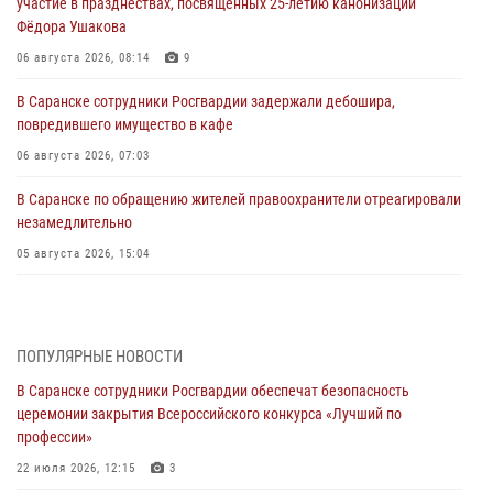
участие в празднествах, посвящённых 25-летию канонизации
Фёдора Ушакова
06 августа 2026, 08:14
9
В Саранске сотрудники Росгвардии задержали дебошира,
повредившего имущество в кафе
06 августа 2026, 07:03
В Саранске по обращению жителей правоохранители отреагировали
незамедлительно
05 августа 2026, 15:04
В Саранске сотрудники Росгвардии задержали мужчину,
подозреваемого в причинении телесных повреждений супруге
05 августа 2026, 12:34
ПОПУЛЯРНЫЕ НОВОСТИ
В Саранске сотрудники Росгвардии обеспечат безопасность
Росгвардейцы обеспечили общественную безопасность во время
церемонии закрытия Всероссийского конкурса «Лучший по
проведения масштабного праздника в Темникове
профессии»
05 августа 2026, 09:04
4
22 июля 2026, 12:15
3
Помощь из Мордовии защитникам Отечества: центр лицензионно-