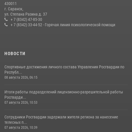
27 июля 2026, 12:00
2
430011
г. Саранск,
Сотрудники Росгвардии обеспечили безопасность Всероссийского
ул. Степана Разина д. 37
конкурса профмастерства в Саранске
+ 7 (8342) 47-85-30
+ 7 (8342) 33-44-52 - Горячая линия психологической помощи
23 июля 2026, 11:54
4
НОВОСТИ
Спортивные достижения личного состава Управления Росгвардии по
Республ...
08 августа 2026, 06:15
Итоги работы подразделений лицензионно-разрешительной работы
Росгварди...
07 августа 2026, 10:53
Сотрудники Росгвардии задержали жителя региона за нанесение
телесных п...
07 августа 2026, 10:39