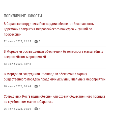
участие в празднествах, посвящённых 25-летию канонизации
Фёдора Ушакова
06 августа 2026, 08:14
9
ПОПУЛЯРНЫЕ НОВОСТИ
В Саранске сотрудники Росгвардии обеспечат безопасность
В Саранске сотрудники Росгвардии задержали дебошира,
церемонии закрытия Всероссийского конкурса «Лучший по
повредившего имущество в кафе
профессии»
06 августа 2026, 07:03
22 июля 2026, 12:15
3
В Саранске по обращению жителей правоохранители отреагировали
В Мордовии росгвардейцы обеспечили безопасность масштабных
незамедлительно
всероссийских мероприятий
05 августа 2026, 15:04
13 июля 2026, 13:48
В Саранске сотрудники Росгвардии задержали мужчину,
В Мордовии сотрудники Росгвардии обеспечили охрану
подозреваемого в причинении телесных повреждений супруге
общественного порядка праздничных муниципальных мероприятий
05 августа 2026, 12:34
20 июля 2026, 10:44
6
Росгвардейцы обеспечили общественную безопасность во время
Сотрудники Росгвардии обеспечили охрану общественного порядка
проведения масштабного праздника в Темникове
на футбольном матче в Саранске
05 августа 2026, 09:04
4
26 июля 2026, 06:00
4