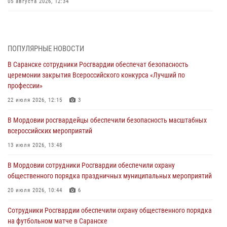
05 августа 2026, 12:34
Росгвардейцы обеспечили общественную безопасность во время
проведения масштабного праздника в Темникове
05 августа 2026, 09:04
4
ПОПУЛЯРНЫЕ НОВОСТИ
В Саранске сотрудники Росгвардии обеспечат безопасность
Помощь из Мордовии защитникам Отечества: центр лицензионно-
церемонии закрытия Всероссийского конкурса «Лучший по
разрешительной работы передал очередную партию вооружения в
профессии»
зону СВО
22 июля 2026, 12:15
3
04 августа 2026, 11:13
3
В Мордовии росгвардейцы обеспечили безопасность масштабных
Сотрудники Росгвардии Мордовии стали призерами
всероссийских мероприятий
республиканских соревнований по служебному шестиборью
13 июля 2026, 13:48
04 августа 2026, 08:27
4
В Мордовии сотрудники Росгвардии обеспечили охрану
В Саранске росгвардейцы пресекли нарушение правопорядка:
общественного порядка праздничных муниципальных мероприятий
«отдых» на лавочке закончился в отделе полиции
20 июля 2026, 10:44
6
04 августа 2026, 07:06
Сотрудники Росгвардии обеспечили охрану общественного порядка
В Саранске сотрудники Росгвардии задержали гражданина за
на футбольном матче в Саранске
нанесение побоев