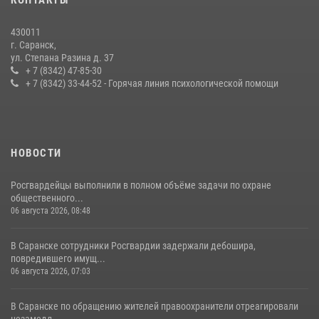
содействии сотрудников Росгвардии
27 июля 2026, 12:00
2
430011
г. Саранск,
Сотрудники Росгвардии обеспечили безопасность Всероссийского
ул. Степана Разина д. 37
конкурса профмастерства в Саранске
+ 7 (8342) 47-85-30
+ 7 (8342) 33-44-52 - Горячая линия психологической помощи
23 июля 2026, 11:54
4
НОВОСТИ
Росгвардейцы выполнили в полном объёме задачи по охране
общественного...
06 августа 2026, 08:48
В Саранске сотрудники Росгвардии задержали дебошира,
повредившего имущ...
06 августа 2026, 07:03
В Саранске по обращению жителей правоохранители отреагировали
незамедл...