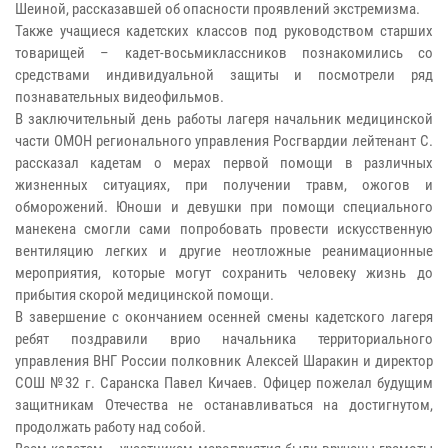
Шеиной, рассказавшей об опасности проявлений экстремизма.
Также учащиеся кадетских классов под руководством старших
товарищей – кадет-восьмиклассников познакомились со
средствами индивидуальной защиты и посмотрели ряд
познавательных видеофильмов.
В заключительный день работы лагеря начальник медицинской
части ОМОН регионального управления Росгвардии лейтенант С.
рассказал кадетам о мерах первой помощи в различных
жизненных ситуациях, при получении травм, ожогов и
обморожений. Юноши и девушки при помощи специального
манекена смогли сами попробовать провести искусственную
вентиляцию легких и другие неотложные реанимационные
мероприятия, которые могут сохранить человеку жизнь до
прибытия скорой медицинской помощи.
В завершение с окончанием осенней смены кадетского лагеря
ребят поздравили врио начальника территориального
управления ВНГ России полковник Алексей Шаракин и директор
СОШ №32 г. Саранска Павел Кичаев. Офицер пожелал будущим
защитникам Отечества не останавливаться на достигнутом,
продолжать работу над собой.