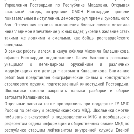
Управления Росгвардии по Республике Мордовия. Открывая
школьный лагерь, сотрудники ОМОН Росгвардии провели
показательные выступления, демонстрируя приемы рукопашного
боя. Отточенная техника выполнения боевых связок оставила
неизгладимое впечатление у юных кадет, укрепив желание стать
такими же ловкими и смелыми, как бойцы росгвардейского
спецназа.
В рамках работы лагеря, в канун юбилея Михаила Калашникова,
офицер Росгвардии подполковник Павел Бакланов рассказал
учащимся о легендарном оружейнике и различных
модификациях его детища – автомата Калашникова. Вниманию
ребят был представлен биографический фильм о конструкторе
стрелкового оружия, подготовленный киностудией Росгвардии.
Школьники смогли закрепить навыки разборки и сборки
автомата Калашникова.
Отдельные занятия также проводились при поддержке ГУ МЧС
России по региону и республиканского МВД. Школьники смогли
побывать с экскурсией в подразделениях МЧС и пообщаться с
референтом отдела информации и общественных связей МВД по
республике старшим лейтенантом внутренней службы Еленой