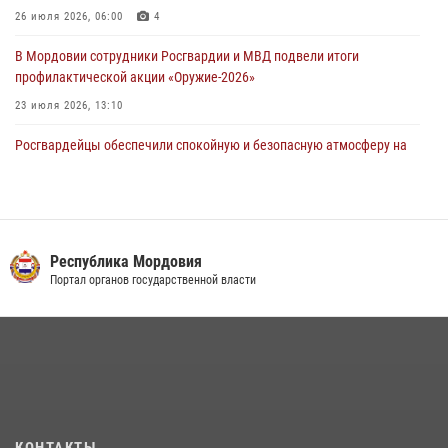
26 июля 2026, 06:00
4
03 августа 2026, 08:58
В Мордовии сотрудники Росгвардии и МВД подвели итоги
профилактической акции «Оружие‑2026»
23 июля 2026, 13:10
Росгвардейцы обеспечили спокойную и безопасную атмосферу на
праздничных мероприятиях в Мордовии
27 июля 2026, 10:45
4
Сотрудники Управления Росгвардии по Республике Мордовия
обеспечили безопасность на футбольных мероприятиях: от
Республика Мордовия
регионального турнира до Суперкубка России
Портал органов государственной власти
21 июля 2026, 11:10
2
Личный состав Управления Росгвардии по Республике Мордовия
принял участие в просветительской лекции
24 июля 2026, 13:00
3
В Мордовии отметили День ВМФ: торжества прошли при
КОНТАКТЫ