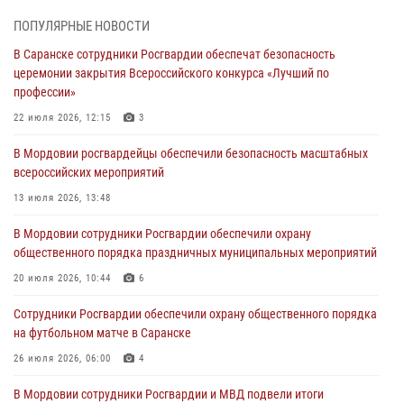
06 августа 2026, 08:48
5
ПОПУЛЯРНЫЕ НОВОСТИ
В Мордовии руководство и личный состав Росгвардии приняли
В Саранске сотрудники Росгвардии обеспечат безопасность
участие в празднествах, посвящённых 25-летию канонизации
церемонии закрытия Всероссийского конкурса «Лучший по
Фёдора Ушакова
профессии»
06 августа 2026, 08:14
9
22 июля 2026, 12:15
3
В Саранске сотрудники Росгвардии задержали дебошира,
В Мордовии росгвардейцы обеспечили безопасность масштабных
повредившего имущество в кафе
всероссийских мероприятий
06 августа 2026, 07:03
13 июля 2026, 13:48
В Саранске по обращению жителей правоохранители отреагировали
В Мордовии сотрудники Росгвардии обеспечили охрану
незамедлительно
общественного порядка праздничных муниципальных мероприятий
05 августа 2026, 15:04
20 июля 2026, 10:44
6
В Саранске сотрудники Росгвардии задержали мужчину,
Сотрудники Росгвардии обеспечили охрану общественного порядка
подозреваемого в причинении телесных повреждений супруге
на футбольном матче в Саранске
05 августа 2026, 12:34
26 июля 2026, 06:00
4
В Мордовии сотрудники Росгвардии и МВД подвели итоги