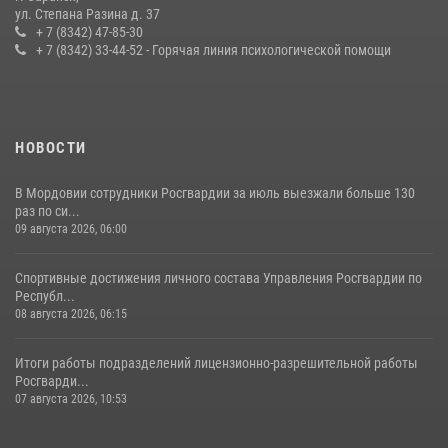
Сотрудники Росгвардии обеспечили безопасность Всероссийского
ул. Степана Разина д. 37
конкурса профмастерства в Саранске
+ 7 (8342) 47-85-30
+ 7 (8342) 33-44-52 - Горячая линия психологической помощи
23 июля 2026, 11:54
4
НОВОСТИ
В Мордовии сотрудники Росгвардии за июль выезжали больше 130
раз по си...
09 августа 2026, 06:00
Спортивные достижения личного состава Управления Росгвардии по
Республ...
08 августа 2026, 06:15
Итоги работы подразделений лицензионно-разрешительной работы
Росгварди...
07 августа 2026, 10:53