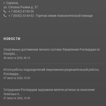
г. Саранск,
Сотрудники Росгвардии обеспечили безопасность Всероссийского
ул. Степана Разина д. 37
конкурса профмастерства в Саранске
+ 7 (8342) 47-85-30
+ 7 (8342) 33-44-52 - Горячая линия психологической помощи
23 июля 2026, 11:54
4
НОВОСТИ
Спортивные достижения личного состава Управления Росгвардии по
Республ...
08 августа 2026, 06:15
Итоги работы подразделений лицензионно-разрешительной работы
Росгварди...
07 августа 2026, 10:53
Сотрудники Росгвардии задержали жителя региона за нанесение
телесных п...
07 августа 2026, 10:39