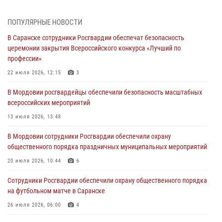
Фёдора Ушакова
06 августа 2026, 08:14
9
ПОПУЛЯРНЫЕ НОВОСТИ
В Саранске сотрудники Росгвардии обеспечат безопасность
В Саранске сотрудники Росгвардии задержали дебошира,
церемонии закрытия Всероссийского конкурса «Лучший по
повредившего имущество в кафе
профессии»
06 августа 2026, 07:03
22 июля 2026, 12:15
3
В Саранске по обращению жителей правоохранители отреагировали
В Мордовии росгвардейцы обеспечили безопасность масштабных
незамедлительно
всероссийских мероприятий
05 августа 2026, 15:04
13 июля 2026, 13:48
В Саранске сотрудники Росгвардии задержали мужчину,
В Мордовии сотрудники Росгвардии обеспечили охрану
подозреваемого в причинении телесных повреждений супруге
общественного порядка праздничных муниципальных мероприятий
05 августа 2026, 12:34
20 июля 2026, 10:44
6
Росгвардейцы обеспечили общественную безопасность во время
Сотрудники Росгвардии обеспечили охрану общественного порядка
проведения масштабного праздника в Темникове
на футбольном матче в Саранске
05 августа 2026, 09:04
4
26 июля 2026, 06:00
4