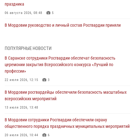
праздника
06 августа 2026, 08:48
5
В Мордовии руководство и личный состав Росгвардии приняли
участие в празднествах, посвящённых 25-летию канонизации
Фёдора Ушакова
06 августа 2026, 08:14
9
ПОПУЛЯРНЫЕ НОВОСТИ
В Саранске сотрудники Росгвардии обеспечат безопасность
В Саранске сотрудники Росгвардии задержали дебошира,
церемонии закрытия Всероссийского конкурса «Лучший по
повредившего имущество в кафе
профессии»
06 августа 2026, 07:03
22 июля 2026, 12:15
3
В Саранске по обращению жителей правоохранители отреагировали
В Мордовии росгвардейцы обеспечили безопасность масштабных
незамедлительно
всероссийских мероприятий
05 августа 2026, 15:04
13 июля 2026, 13:48
В Саранске сотрудники Росгвардии задержали мужчину,
В Мордовии сотрудники Росгвардии обеспечили охрану
подозреваемого в причинении телесных повреждений супруге
общественного порядка праздничных муниципальных мероприятий
05 августа 2026, 12:34
20 июля 2026, 10:44
6