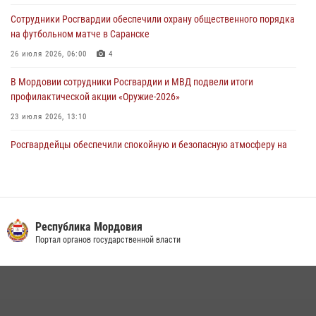
Росгвардейцы обеспечили общественную безопасность во время
Сотрудники Росгвардии обеспечили охрану общественного порядка
проведения масштабного праздника в Темникове
на футбольном матче в Саранске
05 августа 2026, 09:04
4
26 июля 2026, 06:00
4
В Мордовии сотрудники Росгвардии и МВД подвели итоги
профилактической акции «Оружие‑2026»
23 июля 2026, 13:10
Росгвардейцы обеспечили спокойную и безопасную атмосферу на
праздничных мероприятиях в Мордовии
27 июля 2026, 10:45
4
Сотрудники Управления Росгвардии по Республике Мордовия
обеспечили безопасность на футбольных мероприятиях: от
Республика Мордовия
регионального турнира до Суперкубка России
Портал органов государственной власти
21 июля 2026, 11:10
2
Личный состав Управления Росгвардии по Республике Мордовия
принял участие в просветительской лекции