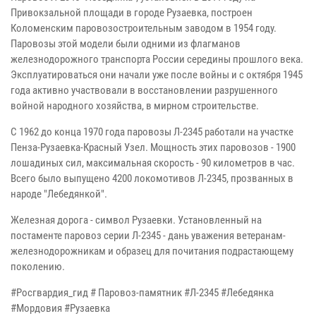
Привокзальной площади в городе Рузаевка, построен
Коломенским паровозостроительным заводом в 1954 году.
Паровозы этой модели были одними из флагманов
железнодорожного транспорта России середины прошлого века.
Эксплуатироваться они начали уже после войны и с октября 1945
года активно участвовали в восстановлении разрушенного
войной народного хозяйства, в мирном строительстве.
С 1962 до конца 1970­ года паровозы Л-2345 работали на участке
Пенза-Рузаевка-Красный Узел. Мощность этих паровозов - 1900
лошадиных сил, максимальная скорость - 90 километров в час.
Всего было выпущено 4200 локомотивов Л-2345, прозванных в
народе "Лебедянкой".
Железная дорога - символ Рузаевки. Установленный на
постаменте паровоз серии Л-2345 - дань уважения ветеранам-
железнодорожникам и образец для почитания подрастающему
поколению.
#Росгвардия_гид # Паровоз-памятник #Л-2345 #Лебедянка
#Мордовия #Рузаевка