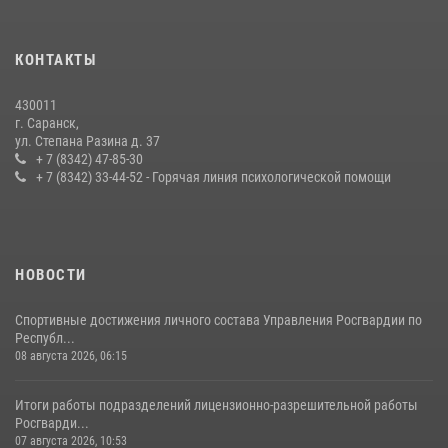
24 июля 2026, 13:00
3
В Мордовии отметили День ВМФ: торжества прошли при
КОНТАКТЫ
содействии сотрудников Росгвардии
27 июля 2026, 12:00
2
430011
г. Саранск,
Сотрудники Росгвардии обеспечили безопасность Всероссийского
ул. Степана Разина д. 37
конкурса профмастерства в Саранске
+ 7 (8342) 47-85-30
+ 7 (8342) 33-44-52 - Горячая линия психологической помощи
23 июля 2026, 11:54
4
НОВОСТИ
Спортивные достижения личного состава Управления Росгвардии по
Республ...
08 августа 2026, 06:15
Итоги работы подразделений лицензионно-разрешительной работы
Росгварди...
07 августа 2026, 10:53