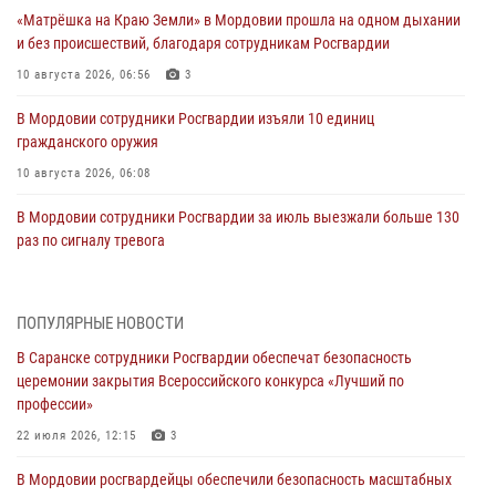
«Матрёшка на Краю Земли» в Мордовии прошла на одном дыхании
и без происшествий, благодаря сотрудникам Росгвардии
10 августа 2026, 06:56
3
В Мордовии сотрудники Росгвардии изъяли 10 единиц
гражданского оружия
10 августа 2026, 06:08
В Мордовии сотрудники Росгвардии за июль выезжали больше 130
раз по сигналу тревога
09 августа 2026, 06:00
Спортивные достижения личного состава Управления Росгвардии
ПОПУЛЯРНЫЕ НОВОСТИ
по Республике Мордовия — ко Дню физкультурника
В Саранске сотрудники Росгвардии обеспечат безопасность
08 августа 2026, 06:15
5
церемонии закрытия Всероссийского конкурса «Лучший по
профессии»
Итоги работы подразделений лицензионно-разрешительной работы
Росгвардии за июль
22 июля 2026, 12:15
3
07 августа 2026, 10:53
В Мордовии росгвардейцы обеспечили безопасность масштабных