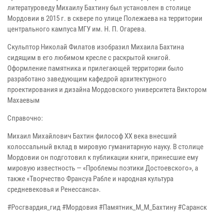
литературоведу Михаилу Бахтину был установлен в столице
Мордовии в 2015 г. в сквере по улице Полежаева на территории
центрального кампуса МГУ им. Н. П. Огарева.
Скульптор Николай Филатов изобразил Михаила Бахтина
сидящим в его любимом кресле с раскрытой книгой.
Оформление памятника и прилегающей территории было
разработано заведующим кафедрой архитектурного
проектирования и дизайна Мордовского университета Виктором
Махаевым
Справочно:
Михаил Михайлович Бахтин философ XX века внесший
колоссальный вклад в мировую гуманитарную науку. В столице
Мордовии он подготовил к публикации книги, принесшие ему
мировую известность — «Проблемы поэтики Достоевского», а
также «Творчество Франсуа Рабле и народная культура
средневековья и Ренессанса».
#Росгвардия_гид #Мордовия #Памятник_М_М_Бахтину #Саранск