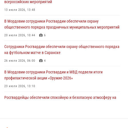
всероссийских мероприятий
Сотрудники Росгвардии задержали жителя региона за нанесение
телесных повреждений соседу
13 июля 2026, 13:48
07 августа 2026, 10:39
В Мордовии сотрудники Росгвардии обеспечили охрану
общественного порядка праздничных муниципальных мероприятий
Команда Управления Росгвардии по Республике Мордовия приняла
участие в чемпионате Приволжского округа по мини-футболу
20 июля 2026, 10:44
6
07 августа 2026, 08:33
3
Сотрудники Росгвардии обеспечили охрану общественного порядка
на футбольном матче в Саранске
26 июля 2026, 06:00
4
В Мордовии сотрудники Росгвардии и МВД подвели итоги
профилактической акции «Оружие‑2026»
23 июля 2026, 13:10
Росгвардейцы обеспечили спокойную и безопасную атмосферу на
праздничных мероприятиях в Мордовии
27 июля 2026, 10:45
4
Сотрудники Управления Росгвардии по Республике Мордовия