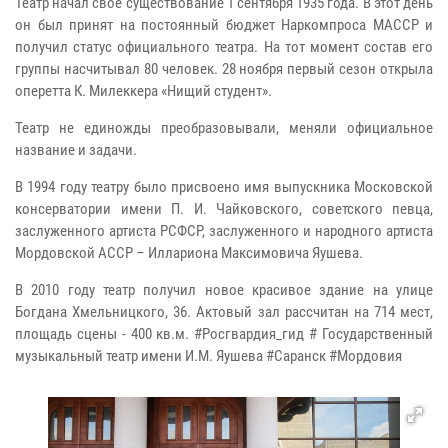
Театр начал свое существование 1 сентября 1935 года. В этот день
он был принят на постоянный бюджет Наркомпроса МАССР и
получил статус официального театра. На тот момент состав его
группы насчитывал 80 человек. 28 ноября первый сезон открыла
оперетта К. Милеккера «Нищий студент».
Театр не единожды преобразовывали, меняли официальное
название и задачи.
В 1994 году театру было присвоено имя выпускника Московской
консерватории имени П. И. Чайковского, советского певца,
заслуженного артиста РСФСР, заслуженного и народного артиста
Мордовской АССР – Иллариона Максимовича Яушева.
В 2010 году театр получил новое красивое здание на улице
Богдана Хмельницкого, 36. Актовый зал рассчитан на 714 мест,
площадь сцены - 400 кв.м. #Росгвардия_гид # Государственный
музыкальный театр имени И.М. Яушева #Саранск #Мордовия