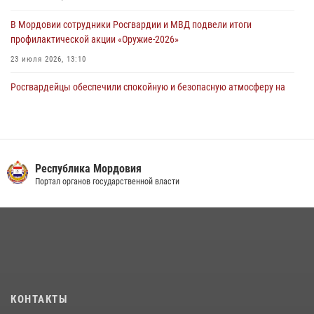
В Мордовии сотрудники Росгвардии и МВД подвели итоги
профилактической акции «Оружие‑2026»
23 июля 2026, 13:10
Росгвардейцы обеспечили спокойную и безопасную атмосферу на
праздничных мероприятиях в Мордовии
27 июля 2026, 10:45
4
Сотрудники Управления Росгвардии по Республике Мордовия
обеспечили безопасность на футбольных мероприятиях: от
Республика Мордовия
регионального турнира до Суперкубка России
Портал органов государственной власти
21 июля 2026, 11:10
2
Личный состав Управления Росгвардии по Республике Мордовия
принял участие в просветительской лекции
24 июля 2026, 13:00
3
В Мордовии отметили День ВМФ: торжества прошли при
КОНТАКТЫ
содействии сотрудников Росгвардии