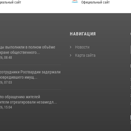
альный сайт
Официальный сайт
И
НАВИГАЦИЯ
цы выполнили в полном объёме
Новости
хране общественного...
Карта сайта
26, 08:48
 сотрудники Росгвардии задержали
повредившего имущ...
26, 07:03
 по обращению жителей
ители отреагировали незамедл...
26, 15:04