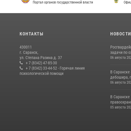
Портал органов государственной власти
Офици
КОНТАКТЫ
НОВОСТ
430011
Росгвардей
г. Саранск,
задачи по о
ул. Степана Разина д. 37
06 августа 20
+ 7 (8342) 47-85-30
+ 7 (8342) 33-44-52 - Горячая линия
В Саранске
психологической помощи
дебошира, 
06 августа 20
В Саранске
правоохран
05 августа 20