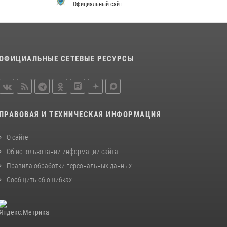
просветительской лекции
Официальный сайт
24 июля 2026, 13:00
3
В Мордовии отметили День ВМФ: торжества
прошли при содействии сотрудников
ОФИЦИАЛЬНЫЕ СЕТЕВЫЕ РЕСУРСЫ
Росгвардии
27 июля 2026, 12:00
2
Сотрудники Росгвардии обеспечили
безопасность Всероссийского конкурса
ПРАВОВАЯ И ТЕХНИЧЕСКАЯ ИНФОРМАЦИЯ
профмастерства в Саранске
23 июля 2026, 11:54
4
О сайте
Об использовании информации сайта
Правила обработки персональных данных
Сообщить об ошибках