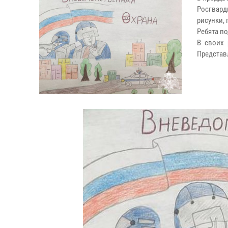
Росгвард
рисунки,
Ребята по
В своих 
Представ