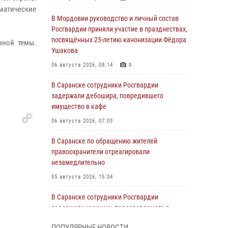
матические
В Мордовии руководство и личный состав
Росгвардии приняли участие в празднествах,
посвящённых 25-летию канонизации Фёдора
нной темы.
Ушакова
06 августа 2026, 08:14
9
В Саранске сотрудники Росгвардии
задержали дебошира, повредившего
имущество в кафе
06 августа 2026, 07:03
В Саранске по обращению жителей
правоохранители отреагировали
незамедлительно
05 августа 2026, 15:04
В Саранске сотрудники Росгвардии
задержали мужчину, подозреваемого в
причинении телесных повреждений супруге
ПОПУЛЯРНЫЕ НОВОСТИ