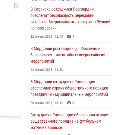
05 августа 2026, 12:34
В Саранске сотрудники Росгвардии
Росгвардейцы обеспечили общественную
обеспечат безопасность церемонии
безопасность во время проведения
закрытия Всероссийского конкурса «Лучший
масштабного праздника в Темникове
по профессии»
05 августа 2026, 09:04
4
22 июля 2026, 12:15
3
Помощь из Мордовии защитникам Отечества:
В Мордовии росгвардейцы обеспечили
центр лицензионно-разрешительной работы
безопасность масштабных всероссийских
передал очередную партию вооружения в
мероприятий
зону СВО
13 июля 2026, 13:48
04 августа 2026, 11:13
3
В Мордовии сотрудники Росгвардии
Сотрудники Росгвардии Мордовии стали
обеспечили охрану общественного порядка
призерами республиканских соревнований по
праздничных муниципальных мероприятий
служебному шестиборью
20 июля 2026, 10:44
6
04 августа 2026, 08:27
4
Сотрудники Росгвардии обеспечили охрану
В Саранске росгвардейцы пресекли
общественного порядка на футбольном
нарушение правопорядка: «отдых» на
матче в Саранске
лавочке закончился в отделе полиции