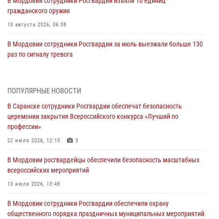
В Мордовии сотрудники Росгвардии изъяли 10 единиц
гражданского оружия
10 августа 2026, 06:08
В Мордовии сотрудники Росгвардии за июль выезжали больше 130
раз по сигналу тревога
09 августа 2026, 06:00
Спортивные достижения личного состава Управления Росгвардии
ПОПУЛЯРНЫЕ НОВОСТИ
по Республике Мордовия — ко Дню физкультурника
В Саранске сотрудники Росгвардии обеспечат безопасность
08 августа 2026, 06:15
5
церемонии закрытия Всероссийского конкурса «Лучший по
профессии»
Итоги работы подразделений лицензионно-разрешительной работы
Росгвардии за июль
22 июля 2026, 12:15
3
07 августа 2026, 10:53
В Мордовии росгвардейцы обеспечили безопасность масштабных
всероссийских мероприятий
Сотрудники Росгвардии задержали жителя региона за нанесение
телесных повреждений соседу
13 июля 2026, 13:48
07 августа 2026, 10:39
В Мордовии сотрудники Росгвардии обеспечили охрану
общественного порядка праздничных муниципальных мероприятий
Команда Управления Росгвардии по Республике Мордовия приняла