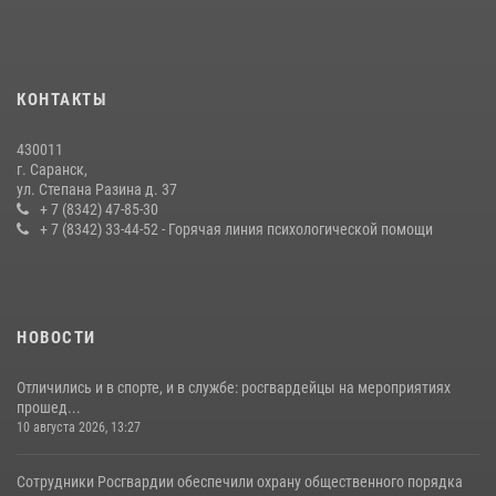
принял участие в просветительской лекции
24 июля 2026, 13:00
3
В Мордовии отметили День ВМФ: торжества прошли при
КОНТАКТЫ
содействии сотрудников Росгвардии
27 июля 2026, 12:00
2
430011
г. Саранск,
Сотрудники Росгвардии обеспечили безопасность Всероссийского
ул. Степана Разина д. 37
конкурса профмастерства в Саранске
+ 7 (8342) 47-85-30
+ 7 (8342) 33-44-52 - Горячая линия психологической помощи
23 июля 2026, 11:54
4
НОВОСТИ
Отличились и в спорте, и в службе: росгвардейцы на мероприятиях
прошед...
10 августа 2026, 13:27
Сотрудники Росгвардии обеспечили охрану общественного порядка