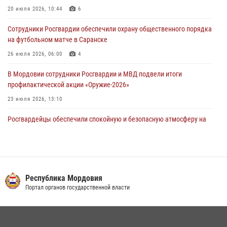
участие в чемпионате Приволжского округа по мини-футболу
20 июля 2026, 10:44
6
07 августа 2026, 08:33
3
Сотрудники Росгвардии обеспечили охрану общественного порядка
на футбольном матче в Саранске
26 июля 2026, 06:00
4
В Мордовии сотрудники Росгвардии и МВД подвели итоги
профилактической акции «Оружие‑2026»
23 июля 2026, 13:10
Росгвардейцы обеспечили спокойную и безопасную атмосферу на
праздничных мероприятиях в Мордовии
27 июля 2026, 10:45
4
Сотрудники Управления Росгвардии по Республике Мордовия
обеспечили безопасность на футбольных мероприятиях: от
Республика Мордовия
регионального турнира до Суперкубка России
Портал органов государственной власти
21 июля 2026, 11:10
2
Личный состав Управления Росгвардии по Республике Мордовия