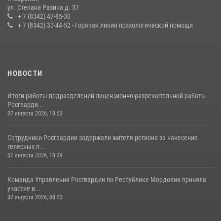
Сотрудники Росгвардии обеспечили безопасность Всероссийского
ул. Степана Разина д. 37
конкурса профмастерства в Саранске
+ 7 (8342) 47-85-30
+ 7 (8342) 33-44-52 - Горячая линия психологической помощи
23 июля 2026, 11:54
4
НОВОСТИ
Итоги работы подразделений лицензионно-разрешительной работы
Росгварди...
07 августа 2026, 10:53
Сотрудники Росгвардии задержали жителя региона за нанесение
телесных п...
07 августа 2026, 10:39
Команда Управления Росгвардии по Республике Мордовия приняла
участие в...
07 августа 2026, 08:33