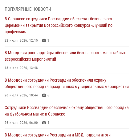
06 августа 2026, 07:03
ПОПУЛЯРНЫЕ НОВОСТИ
В Саранске сотрудники Росгвардии обеспечат безопасность
В Саранске по обращению жителей правоохранители отреагировали
церемонии закрытия Всероссийского конкурса «Лучший по
незамедлительно
профессии»
05 августа 2026, 15:04
22 июля 2026, 12:15
3
В Саранске сотрудники Росгвардии задержали мужчину,
В Мордовии росгвардейцы обеспечили безопасность масштабных
подозреваемого в причинении телесных повреждений супруге
всероссийских мероприятий
05 августа 2026, 12:34
13 июля 2026, 13:48
Росгвардейцы обеспечили общественную безопасность во время
В Мордовии сотрудники Росгвардии обеспечили охрану
проведения масштабного праздника в Темникове
общественного порядка праздничных муниципальных мероприятий
05 августа 2026, 09:04
4
20 июля 2026, 10:44
6
Помощь из Мордовии защитникам Отечества: центр лицензионно-
Сотрудники Росгвардии обеспечили охрану общественного порядка
разрешительной работы передал очередную партию вооружения в
на футбольном матче в Саранске
зону СВО
26 июля 2026, 06:00
4
04 августа 2026, 11:13
3
В Мордовии сотрудники Росгвардии и МВД подвели итоги