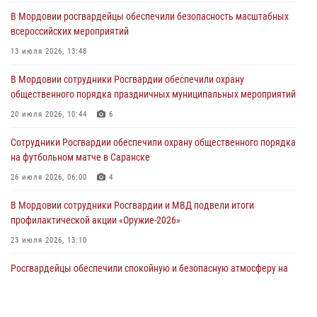
летия Торбеевского и Ковылкинского районов Мордовии
В Мордовии росгвардейцы обеспечили безопасность масштабных
03 августа 2026, 08:32
5
всероссийских мероприятий
В Мордовии отметили День ВДВ: нарушений правопорядка не
13 июля 2026, 13:48
допущено
В Мордовии сотрудники Росгвардии обеспечили охрану
03 августа 2026, 07:40
3
общественного порядка праздничных муниципальных мероприятий
В Мордовии подведены итоги работы подразделений лицензионно-
20 июля 2026, 10:44
6
разрешительной работы за неделю
Сотрудники Росгвардии обеспечили охрану общественного порядка
02 августа 2026, 06:31
на футбольном матче в Саранске
26 июля 2026, 06:00
4
В Мордовии сотрудники Росгвардии и МВД подвели итоги
профилактической акции «Оружие‑2026»
23 июля 2026, 13:10
Росгвардейцы обеспечили спокойную и безопасную атмосферу на
праздничных мероприятиях в Мордовии
27 июля 2026, 10:45
4