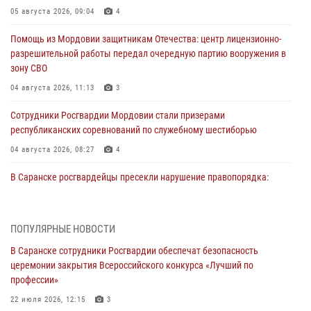
05 августа 2026, 09:04
4
Помощь из Мордовии защитникам Отечества: центр лицензионно-
разрешительной работы передал очередную партию вооружения в
зону СВО
04 августа 2026, 11:13
3
Сотрудники Росгвардии Мордовии стали призерами
республиканских соревнований по служебному шестиборью
04 августа 2026, 08:27
4
В Саранске росгвардейцы пресекли нарушение правопорядка:
«отдых» на лавочке закончился в отделе полиции
04 августа 2026, 07:06
ПОПУЛЯРНЫЕ НОВОСТИ
В Саранске сотрудники Росгвардии задержали гражданина за
В Саранске сотрудники Росгвардии обеспечат безопасность
нанесение побоев
церемонии закрытия Всероссийского конкурса «Лучший по
03 августа 2026, 08:58
профессии»
Сотрудники Росгвардии обеспечили безопасность празднования 98-
22 июля 2026, 12:15
3