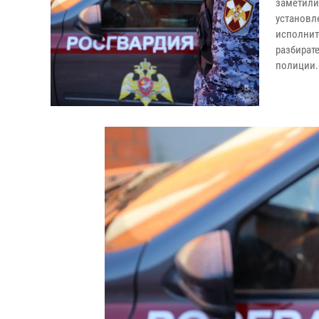
заметил
установл
исполни
разбират
полиции.