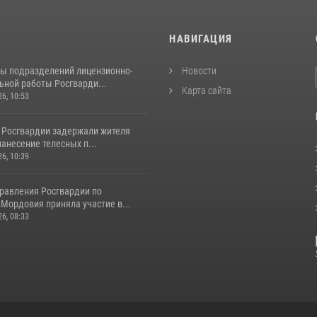
И
НАВИГАЦИЯ
ты подразделений лицензионно-
Новости
ьной работы Росгварди...
Карта сайта
26, 10:53
 Росгвардии задержали жителя
нанесение телесных п...
26, 10:39
равления Росгвардии по
Мордовия приняла участие в...
26, 08:33