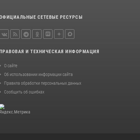
просветительской лекции
24 июля 2026, 13:00
3
ОФИЦИАЛЬНЫЕ СЕТЕВЫЕ РЕСУРСЫ
В Мордовии отметили День ВМФ: торжества
прошли при содействии сотрудников
Росгвардии
27 июля 2026, 12:00
2
ПРАВОВАЯ И ТЕХНИЧЕСКАЯ ИНФОРМАЦИЯ
Сотрудники Росгвардии обеспечили
безопасность Всероссийского конкурса
О сайте
профмастерства в Саранске
Об использовании информации сайта
23 июля 2026, 11:54
4
Правила обработки персональных данных
Сообщить об ошибках