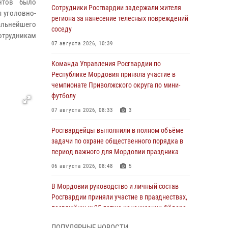
нтов было
Сотрудники Росгвардии задержали жителя
я уголовно-
региона за нанесение телесных повреждений
альнейшего
соседу
отрудникам
07 августа 2026, 10:39
Команда Управления Росгвардии по
Республике Мордовия приняла участие в
чемпионате Приволжского округа по мини-
футболу
07 августа 2026, 08:33
3
Росгвардейцы выполнили в полном объёме
задачи по охране общественного порядка в
период важного для Мордовии праздника
06 августа 2026, 08:48
5
В Мордовии руководство и личный состав
Росгвардии приняли участие в празднествах,
посвящённых 25-летию канонизации Фёдора
Ушакова
ПОПУЛЯРНЫЕ НОВОСТИ