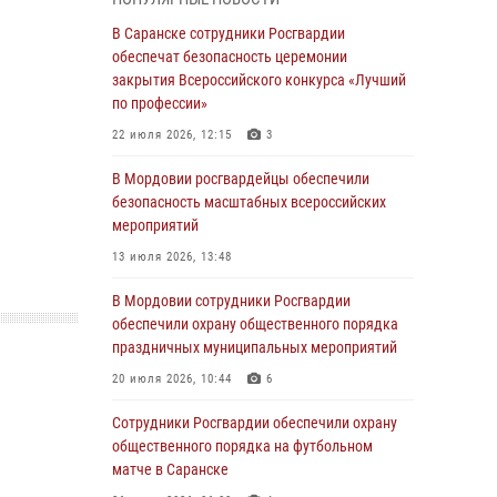
06 августа 2026, 08:14
9
В Саранске сотрудники Росгвардии
В Саранске сотрудники Росгвардии
обеспечат безопасность церемонии
задержали дебошира, повредившего
закрытия Всероссийского конкурса «Лучший
имущество в кафе
по профессии»
06 августа 2026, 07:03
22 июля 2026, 12:15
3
В Саранске по обращению жителей
В Мордовии росгвардейцы обеспечили
правоохранители отреагировали
безопасность масштабных всероссийских
незамедлительно
мероприятий
05 августа 2026, 15:04
13 июля 2026, 13:48
В Саранске сотрудники Росгвардии
В Мордовии сотрудники Росгвардии
задержали мужчину, подозреваемого в
обеспечили охрану общественного порядка
причинении телесных повреждений супруге
праздничных муниципальных мероприятий
05 августа 2026, 12:34
20 июля 2026, 10:44
6
Росгвардейцы обеспечили общественную
Сотрудники Росгвардии обеспечили охрану
безопасность во время проведения
общественного порядка на футбольном
масштабного праздника в Темникове
матче в Саранске