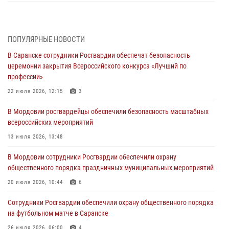
Росгвардейцы обеспечили общественную безопасность во время
проведения масштабного праздника в Темникове
05 августа 2026, 09:04
4
ПОПУЛЯРНЫЕ НОВОСТИ
В Саранске сотрудники Росгвардии обеспечат безопасность
Помощь из Мордовии защитникам Отечества: центр лицензионно-
церемонии закрытия Всероссийского конкурса «Лучший по
разрешительной работы передал очередную партию вооружения в
профессии»
зону СВО
22 июля 2026, 12:15
3
04 августа 2026, 11:13
3
В Мордовии росгвардейцы обеспечили безопасность масштабных
Сотрудники Росгвардии Мордовии стали призерами
всероссийских мероприятий
республиканских соревнований по служебному шестиборью
13 июля 2026, 13:48
04 августа 2026, 08:27
4
В Мордовии сотрудники Росгвардии обеспечили охрану
В Саранске росгвардейцы пресекли нарушение правопорядка:
общественного порядка праздничных муниципальных мероприятий
«отдых» на лавочке закончился в отделе полиции
20 июля 2026, 10:44
6
04 августа 2026, 07:06
Сотрудники Росгвардии обеспечили охрану общественного порядка
В Саранске сотрудники Росгвардии задержали гражданина за
на футбольном матче в Саранске
нанесение побоев
26 июля 2026, 06:00
4