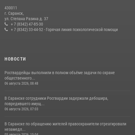
27 июля 2026, 12:00
2
430011
г. Саранск,
Сотрудники Росгвардии обеспечили безопасность Всероссийского
ул. Степана Разина д. 37
конкурса профмастерства в Саранске
+ 7 (8342) 47-85-30
+ 7 (8342) 33-44-52 - Горячая линия психологической помощи
23 июля 2026, 11:54
4
НОВОСТИ
Росгвардейцы выполнили в полном объёме задачи по охране
общественного...
06 августа 2026, 08:48
В Саранске сотрудники Росгвардии задержали дебошира,
повредившего имущ...
06 августа 2026, 07:03
В Саранске по обращению жителей правоохранители отреагировали
незамедл...
05 августа 2026, 15:04