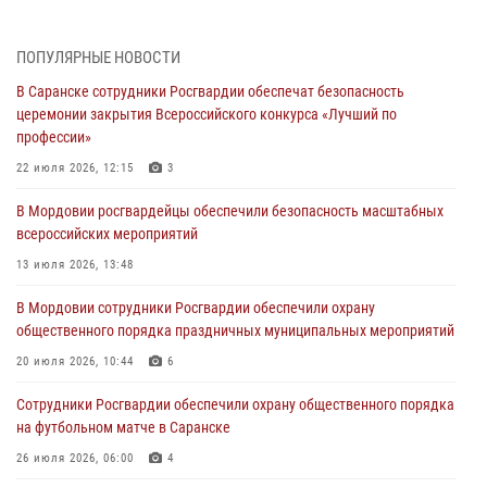
проведения масштабного праздника в Темникове
05 августа 2026, 09:04
4
ПОПУЛЯРНЫЕ НОВОСТИ
В Саранске сотрудники Росгвардии обеспечат безопасность
Помощь из Мордовии защитникам Отечества: центр лицензионно-
церемонии закрытия Всероссийского конкурса «Лучший по
разрешительной работы передал очередную партию вооружения в
профессии»
зону СВО
22 июля 2026, 12:15
3
04 августа 2026, 11:13
3
В Мордовии росгвардейцы обеспечили безопасность масштабных
Сотрудники Росгвардии Мордовии стали призерами
всероссийских мероприятий
республиканских соревнований по служебному шестиборью
13 июля 2026, 13:48
04 августа 2026, 08:27
4
В Мордовии сотрудники Росгвардии обеспечили охрану
В Саранске росгвардейцы пресекли нарушение правопорядка:
общественного порядка праздничных муниципальных мероприятий
«отдых» на лавочке закончился в отделе полиции
20 июля 2026, 10:44
6
04 августа 2026, 07:06
Сотрудники Росгвардии обеспечили охрану общественного порядка
В Саранске сотрудники Росгвардии задержали гражданина за
на футбольном матче в Саранске
нанесение побоев
26 июля 2026, 06:00
4
03 августа 2026, 08:58