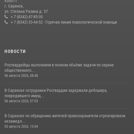
430011
г. Саранск,
Сотрудники Росгвардии обеспечили безопасность Всероссийского
ул. Степана Разина д. 37
конкурса профмастерства в Саранске
+ 7 (8342) 47-85-30
+ 7 (8342) 33-44-52 - Горячая линия психологической помощи
23 июля 2026, 11:54
4
НОВОСТИ
Росгвардейцы выполнили в полном объёме задачи по охране
общественного...
06 августа 2026, 08:48
В Саранске сотрудники Росгвардии задержали дебошира,
повредившего имущ...
06 августа 2026, 07:03
В Саранске по обращению жителей правоохранители отреагировали
незамедл...
05 августа 2026, 15:04