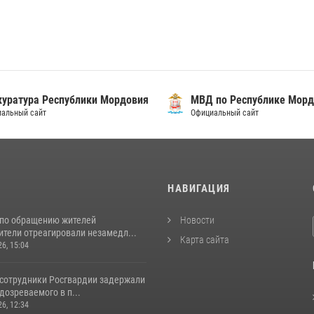
уратура Республики Мордовия
МВД по Республике Морд
альный сайт
Официальный сайт
И
НАВИГАЦИЯ
 по обращению жителей
Новости
ители отреагировали незамедл...
Карта сайта
26, 15:04
 сотрудники Росгвардии задержали
дозреваемого в п...
26, 12:34