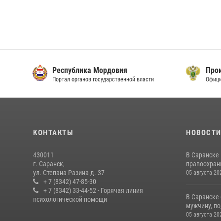
Республика Мордовия
Прок
Портал органов государственной власти
Офици
КОНТАКТЫ
НОВОСТ
430011
В Саранске
г. Саранск,
правоохран
ул. Степана Разина д. 37
05 августа 20
+ 7 (8342) 47-85-30
+ 7 (8342) 33-44-52 - Горячая линия
В Саранске
психологической помощи
мужчину, по
05 августа 20