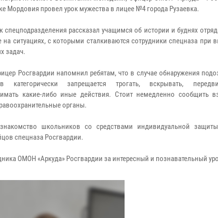
ке Мордовия провел урок мужества в лицее №4 города Рузаевка.
к спецподразделения рассказал учащимся об истории и буднях отряд
 на ситуациях, с которыми сталкиваются сотрудники спецназа при 
х задач.
фицер Росгвардии напомнил ребятам, что в случае обнаружения под
ов категорически запрещается трогать, вскрывать, передв
имать какие-либо иные действия. Стоит немедленно сообщить в
правоохранительные органы.
знакомство школьников со средствами индивидуальной защиты
йцов спецназа Росгвардии.
ника ОМОН «Аркуда» Росгвардии за интересный и познавательный уро