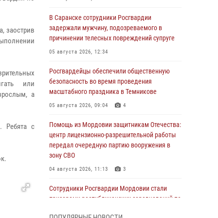
В Саранске сотрудники Росгвардии
задержали мужчину, подозреваемого в
а, заострив
причинении телесных повреждений супруге
выполнении
05 августа 2026, 12:34
Росгвардейцы обеспечили общественную
озрительных
безопасность во время проведения
игать или
масштабного праздника в Темникове
зрослым, а
05 августа 2026, 09:04
4
Помощь из Мордовии защитникам Отечества:
. Ребята с
центр лицензионно-разрешительной работы
передал очередную партию вооружения в
зону СВО
к.
04 августа 2026, 11:13
3
Сотрудники Росгвардии Мордовии стали
призерами республиканских соревнований по
служебному шестиборью
ПОПУЛЯРНЫЕ НОВОСТИ