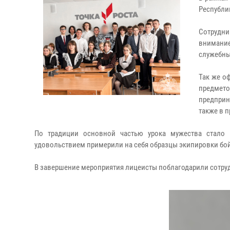
Республи
Сотрудни
внимание
служебны
Так же о
предмет
предприн
также в 
По традиции основной частью урока мужества стало 
удовольствием примерили на себя образцы экипировки бо
В завершение мероприятия лицеисты поблагодарили сотруд