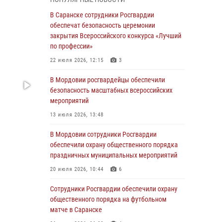
04 августа 2026, 08:27
4
В Саранске сотрудники Росгвардии
В Саранске росгвардейцы пресекли
обеспечат безопасность церемонии
нарушение правопорядка: «отдых» на
закрытия Всероссийского конкурса «Лучший
лавочке закончился в отделе полиции
по профессии»
04 августа 2026, 07:06
22 июля 2026, 12:15
3
В Саранске сотрудники Росгвардии
В Мордовии росгвардейцы обеспечили
задержали гражданина за нанесение побоев
безопасность масштабных всероссийских
мероприятий
03 августа 2026, 08:58
13 июля 2026, 13:48
Сотрудники Росгвардии обеспечили
безопасность празднования 98-летия
В Мордовии сотрудники Росгвардии
Торбеевского и Ковылкинского районов
обеспечили охрану общественного порядка
Мордовии
праздничных муниципальных мероприятий
03 августа 2026, 08:32
5
20 июля 2026, 10:44
6
В Мордовии отметили День ВДВ: нарушений
Сотрудники Росгвардии обеспечили охрану
правопорядка не допущено
общественного порядка на футбольном
матче в Саранске
03 августа 2026, 07:40
3