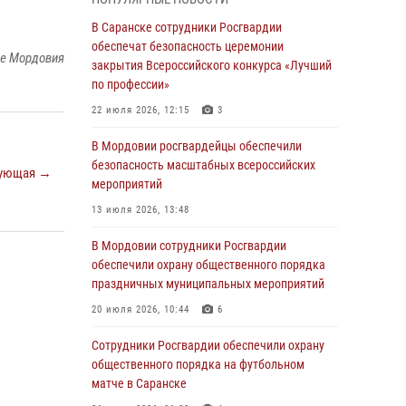
04 августа 2026, 08:27
4
В Саранске сотрудники Росгвардии
В Саранске росгвардейцы пресекли
обеспечат безопасность церемонии
ке Мордовия
нарушение правопорядка: «отдых» на
закрытия Всероссийского конкурса «Лучший
лавочке закончился в отделе полиции
по профессии»
04 августа 2026, 07:06
22 июля 2026, 12:15
3
В Саранске сотрудники Росгвардии
В Мордовии росгвардейцы обеспечили
задержали гражданина за нанесение побоев
безопасность масштабных всероссийских
ующая →
мероприятий
03 августа 2026, 08:58
13 июля 2026, 13:48
Сотрудники Росгвардии обеспечили
безопасность празднования 98-летия
В Мордовии сотрудники Росгвардии
Торбеевского и Ковылкинского районов
обеспечили охрану общественного порядка
Мордовии
праздничных муниципальных мероприятий
03 августа 2026, 08:32
5
20 июля 2026, 10:44
6
В Мордовии отметили День ВДВ: нарушений
Сотрудники Росгвардии обеспечили охрану
правопорядка не допущено
общественного порядка на футбольном
матче в Саранске
03 августа 2026, 07:40
3