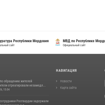
уратура Республики Мордовия
МВД по Республике Морд
альный сайт
Официальный сайт
И
НАВИГАЦИЯ
 по обращению жителей
Новости
ители отреагировали незамедл...
Карта сайта
26, 15:04
 сотрудники Росгвардии задержали