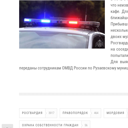
что неиз
кафе. Дл
ближайше
Прибывш
нескольк
двоих му
Росгвард
на сосед
попытали
Для выя
переданы сотрудникам ОМВД России по Рузаевскому муниц
РОСГВАРДИЯ
3917
ПРАВОПОРЯДОК
464
МОРДОВИЯ
ОХРАНА СОБСТВЕННОСТИ ГРАЖДАН
56