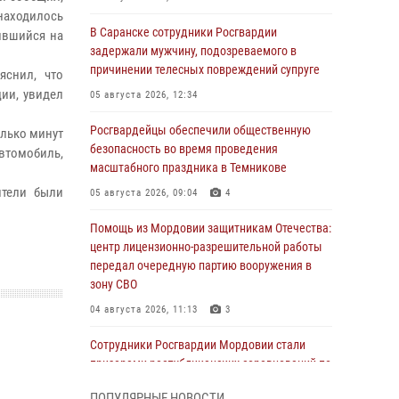
 находилось
В Саранске сотрудники Росгвардии
ившийся на
задержали мужчину, подозреваемого в
причинении телесных повреждений супруге
яснил, что
ии, увидел
05 августа 2026, 12:34
Росгвардейцы обеспечили общественную
лько минут
безопасность во время проведения
втомобиль,
масштабного праздника в Темникове
ители были
05 августа 2026, 09:04
4
Помощь из Мордовии защитникам Отечества:
центр лицензионно-разрешительной работы
передал очередную партию вооружения в
зону СВО
04 августа 2026, 11:13
3
Сотрудники Росгвардии Мордовии стали
призерами республиканских соревнований по
служебному шестиборью
ПОПУЛЯРНЫЕ НОВОСТИ