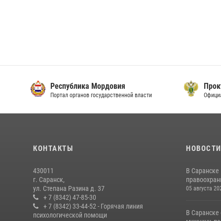
Республика Мордовия
Прок
Портал органов государственной власти
Офици
КОНТАКТЫ
НОВОСТ
430011
В Саранске
г. Саранск,
правоохран
ул. Степана Разина д. 37
05 августа 20
+ 7 (8342) 47-85-30
+ 7 (8342) 33-44-52 - Горячая линия
В Саранске
психологической помощи