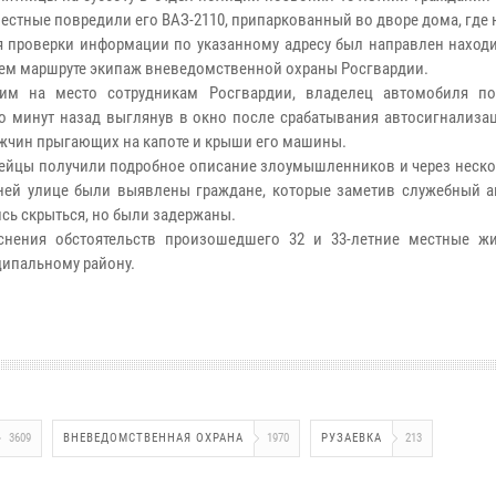
вестные повредили его ВАЗ-2110, припаркованный во дворе дома, где
я проверки информации по указанному адресу был направлен наход
м маршруте экипаж вневедомственной охраны Росгвардии.
им на место сотрудникам Росгвардии, владелец автомобиля по
о минут назад выглянув в окно после срабатывания автосигнализац
жчин прыгающих на капоте и крыши его машины.
ейцы получили подробное описание злоумышленников и через неско
ней улице были выявлены граждане, которые заметив служебный а
сь скрыться, но были задержаны.
снения обстоятельств произошедшего 32 и 33-летние местные ж
ипальному району.
3609
ВНЕВЕДОМСТВЕННАЯ ОХРАНА
1970
РУЗАЕВКА
213