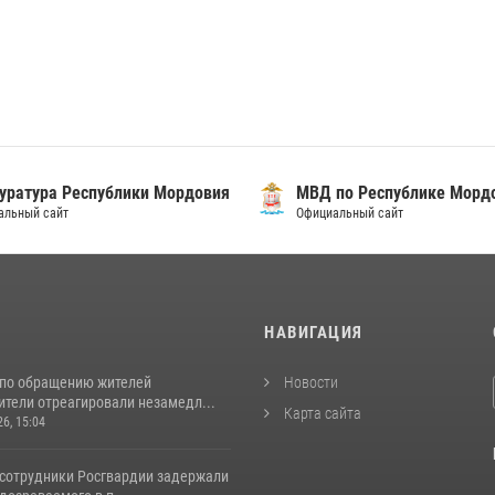
уратура Республики Мордовия
МВД по Республике Морд
альный сайт
Официальный сайт
И
НАВИГАЦИЯ
 по обращению жителей
Новости
ители отреагировали незамедл...
Карта сайта
26, 15:04
 сотрудники Росгвардии задержали