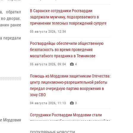
В Саранске сотрудники Росгвардии
а, обратил
задержали мужчину, подозреваемого в
 во дворах.
причинении телесных повреждений супруге
данин ранее
05 августа 2026, 12:34
а передали
Росгвардейцы обеспечили общественную
безопасность во время проведения
масштабного праздника в Темникове
05 августа 2026, 09:04
4
Помощь из Мордовии защитникам Отечества:
центр лицензионно-разрешительной работы
передал очередную партию вооружения в
зону СВО
04 августа 2026, 11:13
3
Сотрудники Росгвардии Мордовии стали
ке Мордовия
призерами республиканских соревнований по
служебному шестиборью
ПОПУЛЯРНЫЕ НОВОСТИ