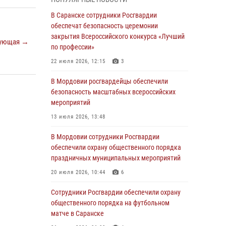
04 августа 2026, 08:27
4
В Саранске сотрудники Росгвардии
В Саранске росгвардейцы пресекли
обеспечат безопасность церемонии
нарушение правопорядка: «отдых» на
закрытия Всероссийского конкурса «Лучший
ующая →
лавочке закончился в отделе полиции
по профессии»
04 августа 2026, 07:06
22 июля 2026, 12:15
3
В Саранске сотрудники Росгвардии
В Мордовии росгвардейцы обеспечили
задержали гражданина за нанесение побоев
безопасность масштабных всероссийских
мероприятий
03 августа 2026, 08:58
13 июля 2026, 13:48
Сотрудники Росгвардии обеспечили
безопасность празднования 98-летия
В Мордовии сотрудники Росгвардии
Торбеевского и Ковылкинского районов
обеспечили охрану общественного порядка
Мордовии
праздничных муниципальных мероприятий
03 августа 2026, 08:32
5
20 июля 2026, 10:44
6
В Мордовии отметили День ВДВ: нарушений
Сотрудники Росгвардии обеспечили охрану
правопорядка не допущено
общественного порядка на футбольном
матче в Саранске
03 августа 2026, 07:40
3