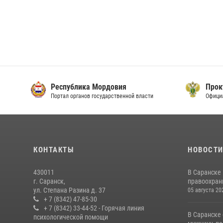
Республика Мордовия
Прок
Портал органов государственной власти
Офици
КОНТАКТЫ
НОВОСТ
430011
В Саранске
г. Саранск,
правоохран
ул. Степана Разина д. 37
05 августа 20
+ 7 (8342) 47-85-30
+ 7 (8342) 33-44-52 - Горячая линия
В Саранске
психологической помощи