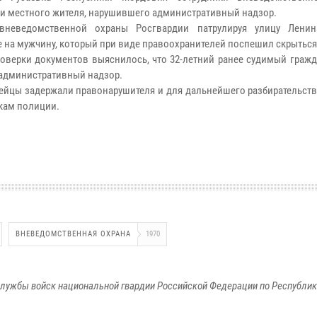
и местного жителя, нарушившего административный надзор.
вневедомственной охраны Росгвардии патрулируя улицу Ленин
 на мужчину, который при виде правоохранителей поспешил скрыться
роверки документов выяснилось, что 32-летний ранее судимый граж
административный надзор.
ейцы задержали правонарушителя и для дальнейшего разбирательств
кам полиции.
ВНЕВЕДОМСТВЕННАЯ ОХРАНА
1970
лужбы войск национальной гвардии Российской Федерации по Республи