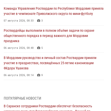
Команда Управления Росгвардии по Республике Мордовия приняла
участие в чемпионате Приволжского округа по мини-футболу
07 августа 2026, 08:33
3
Росгвардейцы выполнили в полном объёме задачи по охране
общественного порядка в период важного для Мордовии
праздника
06 августа 2026, 08:48
5
В Мордовии руководство и личный состав Росгвардии приняли
участие в празднествах, посвящённых 25-летию канонизации
Фёдора Ушакова
06 августа 2026, 08:14
9
В Саранске сотрудники Росгвардии задержали дебошира,
повредившего имущество в кафе
06 августа 2026, 07:03
ПОПУЛЯРНЫЕ НОВОСТИ
В Саранске сотрудники Росгвардии обеспечат безопасность
В Саранске по обращению жителей правоохранители отреагировали