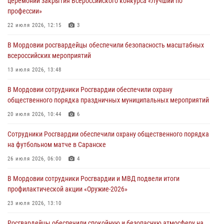
церемонии закрытия Всероссийского конкурса «Лучший по
незамедлительно
профессии»
05 августа 2026, 15:04
22 июля 2026, 12:15
3
В Саранске сотрудники Росгвардии задержали мужчину,
В Мордовии росгвардейцы обеспечили безопасность масштабных
подозреваемого в причинении телесных повреждений супруге
всероссийских мероприятий
05 августа 2026, 12:34
13 июля 2026, 13:48
Росгвардейцы обеспечили общественную безопасность во время
В Мордовии сотрудники Росгвардии обеспечили охрану
проведения масштабного праздника в Темникове
общественного порядка праздничных муниципальных мероприятий
05 августа 2026, 09:04
4
20 июля 2026, 10:44
6
Помощь из Мордовии защитникам Отечества: центр лицензионно-
Сотрудники Росгвардии обеспечили охрану общественного порядка
разрешительной работы передал очередную партию вооружения в
на футбольном матче в Саранске
зону СВО
26 июля 2026, 06:00
4
04 августа 2026, 11:13
3
В Мордовии сотрудники Росгвардии и МВД подвели итоги
профилактической акции «Оружие‑2026»
23 июля 2026, 13:10
Росгвардейцы обеспечили спокойную и безопасную атмосферу на