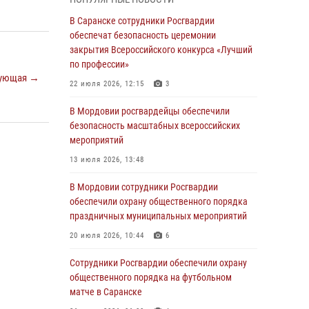
В Мордовии руководство и личный состав
В Саранске сотрудники Росгвардии
Росгвардии приняли участие в празднествах,
обеспечат безопасность церемонии
посвящённых 25-летию канонизации Фёдора
закрытия Всероссийского конкурса «Лучший
Ушакова
по профессии»
ующая →
06 августа 2026, 08:14
9
22 июля 2026, 12:15
3
В Саранске сотрудники Росгвардии
В Мордовии росгвардейцы обеспечили
задержали дебошира, повредившего
безопасность масштабных всероссийских
имущество в кафе
мероприятий
06 августа 2026, 07:03
13 июля 2026, 13:48
В Саранске по обращению жителей
В Мордовии сотрудники Росгвардии
правоохранители отреагировали
обеспечили охрану общественного порядка
незамедлительно
праздничных муниципальных мероприятий
05 августа 2026, 15:04
20 июля 2026, 10:44
6
В Саранске сотрудники Росгвардии
Сотрудники Росгвардии обеспечили охрану
задержали мужчину, подозреваемого в
общественного порядка на футбольном
причинении телесных повреждений супруге
матче в Саранске