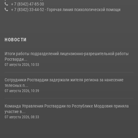
конкурса профмастерства в Саранске
+ 7 (8342) 47-85-30
+ 7 (8342) 33-44-52 - Горячая линия психологической помощи
23 июля 2026, 11:54
4
НОВОСТИ
Итоги работы подразделений лицензионно-разрешительной работы
Росгварди...
07 августа 2026, 10:53
Сотрудники Росгвардии задержали жителя региона за нанесение
телесных п...
07 августа 2026, 10:39
Команда Управления Росгвардии по Республике Мордовия приняла
участие в...
07 августа 2026, 08:33