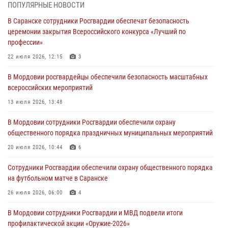
06 августа 2026, 07:03
ПОПУЛЯРНЫЕ НОВОСТИ
В Саранске сотрудники Росгвардии обеспечат безопасность
В Саранске по обращению жителей правоохранители отреагировали
церемонии закрытия Всероссийского конкурса «Лучший по
незамедлительно
профессии»
05 августа 2026, 15:04
22 июля 2026, 12:15
3
В Саранске сотрудники Росгвардии задержали мужчину,
В Мордовии росгвардейцы обеспечили безопасность масштабных
подозреваемого в причинении телесных повреждений супруге
всероссийских мероприятий
05 августа 2026, 12:34
13 июля 2026, 13:48
Росгвардейцы обеспечили общественную безопасность во время
В Мордовии сотрудники Росгвардии обеспечили охрану
проведения масштабного праздника в Темникове
общественного порядка праздничных муниципальных мероприятий
05 августа 2026, 09:04
4
20 июля 2026, 10:44
6
Помощь из Мордовии защитникам Отечества: центр лицензионно-
Сотрудники Росгвардии обеспечили охрану общественного порядка
разрешительной работы передал очередную партию вооружения в
на футбольном матче в Саранске
зону СВО
26 июля 2026, 06:00
4
04 августа 2026, 11:13
3
В Мордовии сотрудники Росгвардии и МВД подвели итоги
профилактической акции «Оружие‑2026»