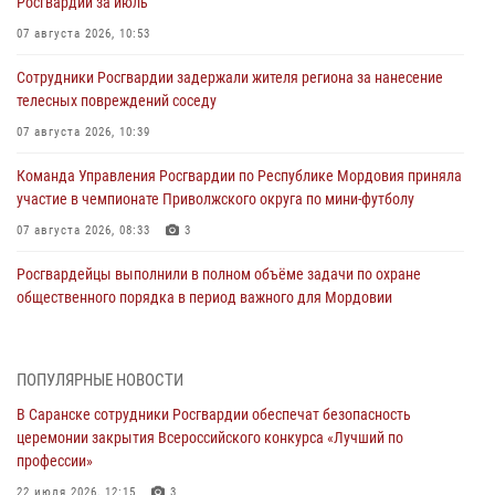
Росгвардии за июль
07 августа 2026, 10:53
Сотрудники Росгвардии задержали жителя региона за нанесение
телесных повреждений соседу
07 августа 2026, 10:39
Команда Управления Росгвардии по Республике Мордовия приняла
участие в чемпионате Приволжского округа по мини-футболу
07 августа 2026, 08:33
3
Росгвардейцы выполнили в полном объёме задачи по охране
общественного порядка в период важного для Мордовии
праздника
06 августа 2026, 08:48
5
ПОПУЛЯРНЫЕ НОВОСТИ
В Мордовии руководство и личный состав Росгвардии приняли
В Саранске сотрудники Росгвардии обеспечат безопасность
участие в празднествах, посвящённых 25-летию канонизации
церемонии закрытия Всероссийского конкурса «Лучший по
Фёдора Ушакова
профессии»
06 августа 2026, 08:14
9
22 июля 2026, 12:15
3