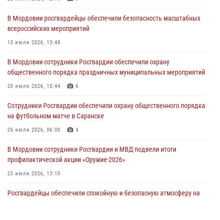
В Саранске сотрудники Росгвардии задержали дебошира,
В Мордовии росгвардейцы обеспечили безопасность масштабных
повредившего имущество в кафе
всероссийских мероприятий
06 августа 2026, 07:03
13 июля 2026, 13:48
В Саранске по обращению жителей правоохранители отреагировали
В Мордовии сотрудники Росгвардии обеспечили охрану
незамедлительно
общественного порядка праздничных муниципальных мероприятий
05 августа 2026, 15:04
20 июля 2026, 10:44
6
В Саранске сотрудники Росгвардии задержали мужчину,
Сотрудники Росгвардии обеспечили охрану общественного порядка
подозреваемого в причинении телесных повреждений супруге
на футбольном матче в Саранске
05 августа 2026, 12:34
26 июля 2026, 06:00
4
В Мордовии сотрудники Росгвардии и МВД подвели итоги
профилактической акции «Оружие‑2026»
23 июля 2026, 13:10
Росгвардейцы обеспечили спокойную и безопасную атмосферу на
праздничных мероприятиях в Мордовии
27 июля 2026, 10:45
4