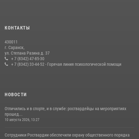
принял участие в просветительской лекции
24 июля 2026, 13:00
3
В Мордовии отметили День ВМФ: торжества прошли при
КОНТАКТЫ
содействии сотрудников Росгвардии
27 июля 2026, 12:00
2
430011
г. Саранск,
Сотрудники Росгвардии обеспечили безопасность Всероссийского
ул. Степана Разина д. 37
конкурса профмастерства в Саранске
+ 7 (8342) 47-85-30
+ 7 (8342) 33-44-52 - Горячая линия психологической помощи
23 июля 2026, 11:54
4
НОВОСТИ
Отличились и в спорте, и в службе: росгвардейцы на мероприятиях
прошед...
10 августа 2026, 13:27
Сотрудники Росгвардии обеспечили охрану общественного порядка