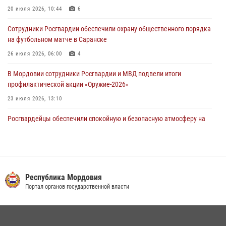
участие в чемпионате Приволжского округа по мини-футболу
20 июля 2026, 10:44
6
07 августа 2026, 08:33
3
Сотрудники Росгвардии обеспечили охрану общественного порядка
на футбольном матче в Саранске
26 июля 2026, 06:00
4
В Мордовии сотрудники Росгвардии и МВД подвели итоги
профилактической акции «Оружие‑2026»
23 июля 2026, 13:10
Росгвардейцы обеспечили спокойную и безопасную атмосферу на
праздничных мероприятиях в Мордовии
27 июля 2026, 10:45
4
Сотрудники Управления Росгвардии по Республике Мордовия
обеспечили безопасность на футбольных мероприятиях: от
Республика Мордовия
регионального турнира до Суперкубка России
Портал органов государственной власти
21 июля 2026, 11:10
2
Личный состав Управления Росгвардии по Республике Мордовия