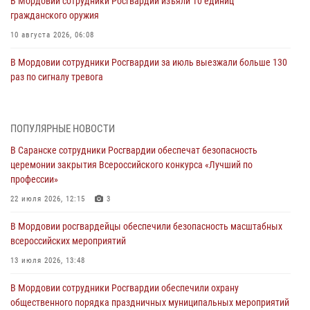
В Мордовии сотрудники Росгвардии изъяли 10 единиц
гражданского оружия
10 августа 2026, 06:08
В Мордовии сотрудники Росгвардии за июль выезжали больше 130
раз по сигналу тревога
09 августа 2026, 06:00
Спортивные достижения личного состава Управления Росгвардии
ПОПУЛЯРНЫЕ НОВОСТИ
по Республике Мордовия — ко Дню физкультурника
В Саранске сотрудники Росгвардии обеспечат безопасность
08 августа 2026, 06:15
5
церемонии закрытия Всероссийского конкурса «Лучший по
профессии»
Итоги работы подразделений лицензионно-разрешительной работы
Росгвардии за июль
22 июля 2026, 12:15
3
07 августа 2026, 10:53
В Мордовии росгвардейцы обеспечили безопасность масштабных
всероссийских мероприятий
Сотрудники Росгвардии задержали жителя региона за нанесение
телесных повреждений соседу
13 июля 2026, 13:48
07 августа 2026, 10:39
В Мордовии сотрудники Росгвардии обеспечили охрану
общественного порядка праздничных муниципальных мероприятий
Команда Управления Росгвардии по Республике Мордовия приняла