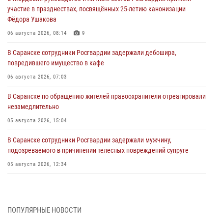
участие в празднествах, посвящённых 25-летию канонизации
Фёдора Ушакова
06 августа 2026, 08:14
9
В Саранске сотрудники Росгвардии задержали дебошира,
повредившего имущество в кафе
06 августа 2026, 07:03
В Саранске по обращению жителей правоохранители отреагировали
незамедлительно
05 августа 2026, 15:04
В Саранске сотрудники Росгвардии задержали мужчину,
подозреваемого в причинении телесных повреждений супруге
05 августа 2026, 12:34
Росгвардейцы обеспечили общественную безопасность во время
проведения масштабного праздника в Темникове
05 августа 2026, 09:04
4
ПОПУЛЯРНЫЕ НОВОСТИ