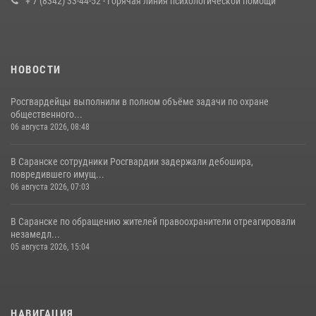
+ 7 (8342) 33-44-52 - Горячая линия психологической помощи
23 июля 2026, 11:54
4
НОВОСТИ
Росгвардейцы выполнили в полном объёме задачи по охране
общественного...
06 августа 2026, 08:48
В Саранске сотрудники Росгвардии задержали дебошира,
повредившего имущ...
06 августа 2026, 07:03
В Саранске по обращению жителей правоохранители отреагировали
незамедл...
05 августа 2026, 15:04
НАВИГАЦИЯ