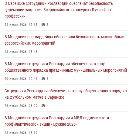
В Саранске сотрудники Росгвардии обеспечат безопасность
Помощь из Мордовии защитникам Отечества: центр лицензионно-
церемонии закрытия Всероссийского конкурса «Лучший по
разрешительной работы передал очередную партию вооружения в
профессии»
зону СВО
22 июля 2026, 12:15
3
04 августа 2026, 11:13
3
В Мордовии росгвардейцы обеспечили безопасность масштабных
Сотрудники Росгвардии Мордовии стали призерами
всероссийских мероприятий
республиканских соревнований по служебному шестиборью
13 июля 2026, 13:48
04 августа 2026, 08:27
4
В Мордовии сотрудники Росгвардии обеспечили охрану
В Саранске росгвардейцы пресекли нарушение правопорядка:
общественного порядка праздничных муниципальных мероприятий
«отдых» на лавочке закончился в отделе полиции
20 июля 2026, 10:44
6
04 августа 2026, 07:06
Сотрудники Росгвардии обеспечили охрану общественного порядка
В Саранске сотрудники Росгвардии задержали гражданина за
на футбольном матче в Саранске
нанесение побоев
26 июля 2026, 06:00
4
03 августа 2026, 08:58
В Мордовии сотрудники Росгвардии и МВД подвели итоги
профилактической акции «Оружие‑2026»
23 июля 2026, 13:10