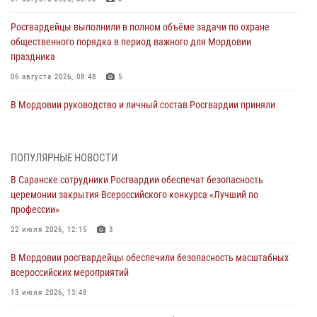
Росгвардейцы выполнили в полном объёме задачи по охране
общественного порядка в период важного для Мордовии
праздника
06 августа 2026, 08:48
5
В Мордовии руководство и личный состав Росгвардии приняли
участие в празднествах, посвящённых 25-летию канонизации
Фёдора Ушакова
06 августа 2026, 08:14
9
ПОПУЛЯРНЫЕ НОВОСТИ
В Саранске сотрудники Росгвардии обеспечат безопасность
В Саранске сотрудники Росгвардии задержали дебошира,
церемонии закрытия Всероссийского конкурса «Лучший по
повредившего имущество в кафе
профессии»
06 августа 2026, 07:03
22 июля 2026, 12:15
3
В Саранске по обращению жителей правоохранители отреагировали
В Мордовии росгвардейцы обеспечили безопасность масштабных
незамедлительно
всероссийских мероприятий
05 августа 2026, 15:04
13 июля 2026, 13:48
В Саранске сотрудники Росгвардии задержали мужчину,