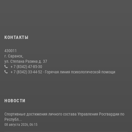
Личный состав Управления Росгвардии по Республике Мордовия
принял участие в просветительской лекции
24 июля 2026, 13:00
3
В Мордовии отметили День ВМФ: торжества прошли при
КОНТАКТЫ
содействии сотрудников Росгвардии
27 июля 2026, 12:00
2
430011
г. Саранск,
Сотрудники Росгвардии обеспечили безопасность Всероссийского
ул. Степана Разина д. 37
конкурса профмастерства в Саранске
+ 7 (8342) 47-85-30
+ 7 (8342) 33-44-52 - Горячая линия психологической помощи
23 июля 2026, 11:54
4
НОВОСТИ
Спортивные достижения личного состава Управления Росгвардии по
Республ...
08 августа 2026, 06:15