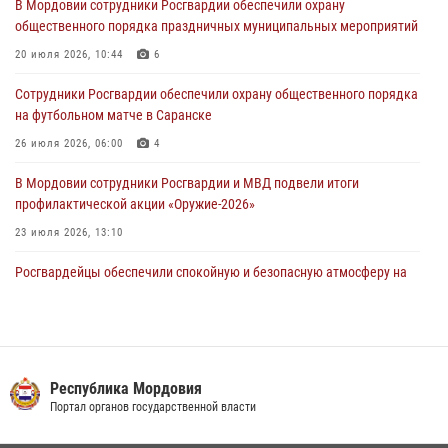
В Мордовии сотрудники Росгвардии обеспечили охрану
подозреваемого в причинении телесных повреждений супруге
общественного порядка праздничных муниципальных мероприятий
05 августа 2026, 12:34
20 июля 2026, 10:44
6
Росгвардейцы обеспечили общественную безопасность во время
Сотрудники Росгвардии обеспечили охрану общественного порядка
проведения масштабного праздника в Темникове
на футбольном матче в Саранске
05 августа 2026, 09:04
4
26 июля 2026, 06:00
4
В Мордовии сотрудники Росгвардии и МВД подвели итоги
профилактической акции «Оружие‑2026»
23 июля 2026, 13:10
Росгвардейцы обеспечили спокойную и безопасную атмосферу на
праздничных мероприятиях в Мордовии
27 июля 2026, 10:45
4
Сотрудники Управления Росгвардии по Республике Мордовия
обеспечили безопасность на футбольных мероприятиях: от
Республика Мордовия
регионального турнира до Суперкубка России
Портал органов государственной власти
21 июля 2026, 11:10
2