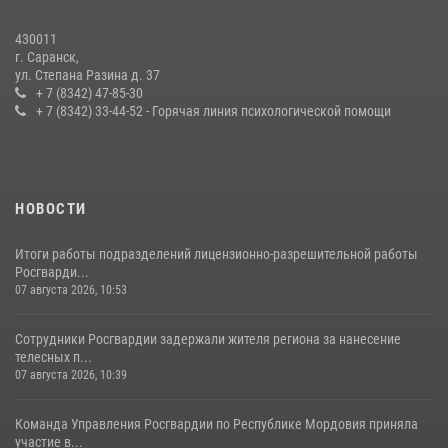
содействии сотрудников Росгвардии
27 июля 2026, 12:00
2
430011
г. Саранск,
Сотрудники Росгвардии обеспечили безопасность Всероссийского
ул. Степана Разина д. 37
конкурса профмастерства в Саранске
+ 7 (8342) 47-85-30
+ 7 (8342) 33-44-52 - Горячая линия психологической помощи
23 июля 2026, 11:54
4
НОВОСТИ
Итоги работы подразделений лицензионно-разрешительной работы
Росгварди...
07 августа 2026, 10:53
Сотрудники Росгвардии задержали жителя региона за нанесение
телесных п...
07 августа 2026, 10:39
Команда Управления Росгвардии по Республике Мордовия приняла
участие в...