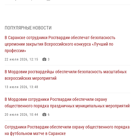
В Саранске сотрудники Росгвардии задержали дебошира,
повредившего имущество в кафе
06 августа 2026, 07:03
ПОПУЛЯРНЫЕ НОВОСТИ
В Саранске сотрудники Росгвардии обеспечат безопасность
В Саранске по обращению жителей правоохранители отреагировали
церемонии закрытия Всероссийского конкурса «Лучший по
незамедлительно
профессии»
05 августа 2026, 15:04
22 июля 2026, 12:15
3
В Саранске сотрудники Росгвардии задержали мужчину,
В Мордовии росгвардейцы обеспечили безопасность масштабных
подозреваемого в причинении телесных повреждений супруге
всероссийских мероприятий
05 августа 2026, 12:34
13 июля 2026, 13:48
Росгвардейцы обеспечили общественную безопасность во время
В Мордовии сотрудники Росгвардии обеспечили охрану
проведения масштабного праздника в Темникове
общественного порядка праздничных муниципальных мероприятий
05 августа 2026, 09:04
4
20 июля 2026, 10:44
6
Помощь из Мордовии защитникам Отечества: центр лицензионно-
Сотрудники Росгвардии обеспечили охрану общественного порядка
разрешительной работы передал очередную партию вооружения в
на футбольном матче в Саранске
зону СВО