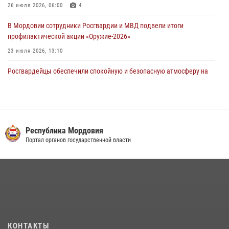
26 июля 2026, 06:00
4
04 августа 2026, 11:13
3
В Мордовии сотрудники Росгвардии и МВД подвели итоги
профилактической акции «Оружие‑2026»
23 июля 2026, 13:10
Росгвардейцы обеспечили спокойную и безопасную атмосферу на
праздничных мероприятиях в Мордовии
27 июля 2026, 10:45
4
Сотрудники Управления Росгвардии по Республике Мордовия
обеспечили безопасность на футбольных мероприятиях: от
Республика Мордовия
регионального турнира до Суперкубка России
Портал органов государственной власти
21 июля 2026, 11:10
2
Личный состав Управления Росгвардии по Республике Мордовия
принял участие в просветительской лекции
24 июля 2026, 13:00
3
В Мордовии отметили День ВМФ: торжества прошли при
КОНТАКТЫ