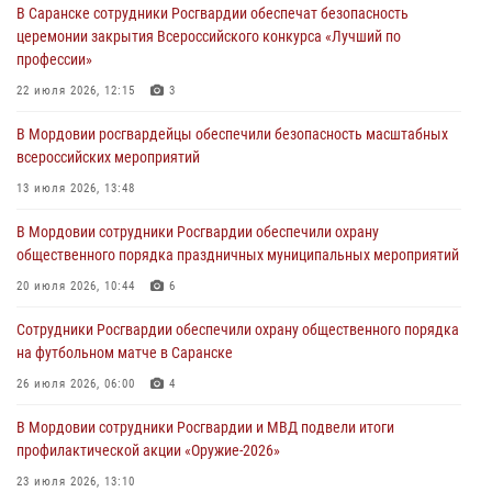
В Саранске сотрудники Росгвардии обеспечат безопасность
В Саранске сотрудники Росгвардии задержали дебошира,
церемонии закрытия Всероссийского конкурса «Лучший по
повредившего имущество в кафе
профессии»
06 августа 2026, 07:03
22 июля 2026, 12:15
3
В Саранске по обращению жителей правоохранители отреагировали
В Мордовии росгвардейцы обеспечили безопасность масштабных
незамедлительно
всероссийских мероприятий
05 августа 2026, 15:04
13 июля 2026, 13:48
В Саранске сотрудники Росгвардии задержали мужчину,
В Мордовии сотрудники Росгвардии обеспечили охрану
подозреваемого в причинении телесных повреждений супруге
общественного порядка праздничных муниципальных мероприятий
05 августа 2026, 12:34
20 июля 2026, 10:44
6
Росгвардейцы обеспечили общественную безопасность во время
Сотрудники Росгвардии обеспечили охрану общественного порядка
проведения масштабного праздника в Темникове
на футбольном матче в Саранске
05 августа 2026, 09:04
4
26 июля 2026, 06:00
4
В Мордовии сотрудники Росгвардии и МВД подвели итоги
профилактической акции «Оружие‑2026»
23 июля 2026, 13:10