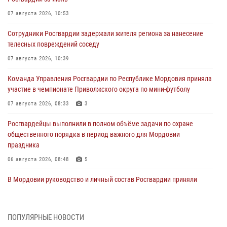
07 августа 2026, 10:53
Сотрудники Росгвардии задержали жителя региона за нанесение
телесных повреждений соседу
07 августа 2026, 10:39
Команда Управления Росгвардии по Республике Мордовия приняла
участие в чемпионате Приволжского округа по мини-футболу
07 августа 2026, 08:33
3
Росгвардейцы выполнили в полном объёме задачи по охране
общественного порядка в период важного для Мордовии
праздника
06 августа 2026, 08:48
5
В Мордовии руководство и личный состав Росгвардии приняли
участие в празднествах, посвящённых 25-летию канонизации
Фёдора Ушакова
06 августа 2026, 08:14
9
ПОПУЛЯРНЫЕ НОВОСТИ