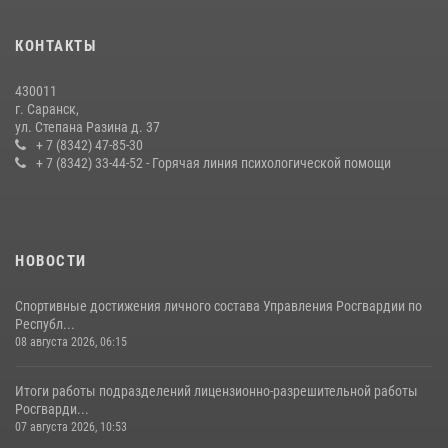
В Мордовии отметили День ВМФ: торжества прошли при
КОНТАКТЫ
содействии сотрудников Росгвардии
27 июля 2026, 12:00
2
430011
г. Саранск,
Сотрудники Росгвардии обеспечили безопасность Всероссийского
ул. Степана Разина д. 37
конкурса профмастерства в Саранске
+ 7 (8342) 47-85-30
+ 7 (8342) 33-44-52 - Горячая линия психологической помощи
23 июля 2026, 11:54
4
НОВОСТИ
Спортивные достижения личного состава Управления Росгвардии по
Республ...
08 августа 2026, 06:15
Итоги работы подразделений лицензионно-разрешительной работы
Росгварди...
07 августа 2026, 10:53