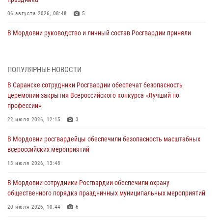
06 августа 2026, 08:48
5
В Мордовии руководство и личный состав Росгвардии приняли
участие в празднествах, посвящённых 25-летию канонизации
Фёдора Ушакова
06 августа 2026, 08:14
9
ПОПУЛЯРНЫЕ НОВОСТИ
В Саранске сотрудники Росгвардии обеспечат безопасность
В Саранске сотрудники Росгвардии задержали дебошира,
церемонии закрытия Всероссийского конкурса «Лучший по
повредившего имущество в кафе
профессии»
06 августа 2026, 07:03
22 июля 2026, 12:15
3
В Саранске по обращению жителей правоохранители отреагировали
В Мордовии росгвардейцы обеспечили безопасность масштабных
незамедлительно
всероссийских мероприятий
05 августа 2026, 15:04
13 июля 2026, 13:48
В Саранске сотрудники Росгвардии задержали мужчину,
В Мордовии сотрудники Росгвардии обеспечили охрану
подозреваемого в причинении телесных повреждений супруге
общественного порядка праздничных муниципальных мероприятий
05 августа 2026, 12:34
20 июля 2026, 10:44
6
Росгвардейцы обеспечили общественную безопасность во время