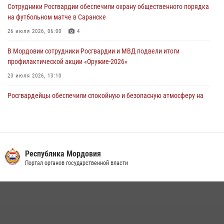
Сотрудники Росгвардии обеспечили охрану общественного порядка
проведения масштабного праздника в Темникове
на футбольном матче в Саранске
05 августа 2026, 09:04
4
26 июля 2026, 06:00
4
В Мордовии сотрудники Росгвардии и МВД подвели итоги
профилактической акции «Оружие‑2026»
23 июля 2026, 13:10
Росгвардейцы обеспечили спокойную и безопасную атмосферу на
праздничных мероприятиях в Мордовии
27 июля 2026, 10:45
4
Сотрудники Управления Росгвардии по Республике Мордовия
обеспечили безопасность на футбольных мероприятиях: от
Республика Мордовия
регионального турнира до Суперкубка России
Портал органов государственной власти
21 июля 2026, 11:10
2
Личный состав Управления Росгвардии по Республике Мордовия
принял участие в просветительской лекции
24 июля 2026, 13:00
3