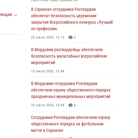
05 августа 2026, 12:34
В Саранске сотрудники Росгвардии
ующая →
Росгвардейцы обеспечили общественную
обеспечат безопасность церемонии
безопасность во время проведения
закрытия Всероссийского конкурса «Лучший
масштабного праздника в Темникове
по профессии»
05 августа 2026, 09:04
4
22 июля 2026, 12:15
3
Помощь из Мордовии защитникам Отечества:
В Мордовии росгвардейцы обеспечили
центр лицензионно-разрешительной работы
безопасность масштабных всероссийских
передал очередную партию вооружения в
мероприятий
зону СВО
13 июля 2026, 13:48
04 августа 2026, 11:13
3
В Мордовии сотрудники Росгвардии
Сотрудники Росгвардии Мордовии стали
обеспечили охрану общественного порядка
призерами республиканских соревнований по
праздничных муниципальных мероприятий
служебному шестиборью
20 июля 2026, 10:44
6
04 августа 2026, 08:27
4
Сотрудники Росгвардии обеспечили охрану
В Саранске росгвардейцы пресекли
общественного порядка на футбольном
нарушение правопорядка: «отдых» на
матче в Саранске
лавочке закончился в отделе полиции