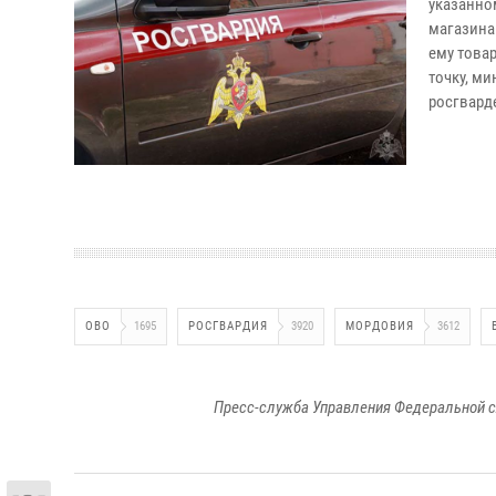
указанно
магазина
ему това
точку, м
росгвард
ОВО
1695
РОСГВАРДИЯ
3920
МОРДОВИЯ
3612
Пресс-служба Управления Федеральной с