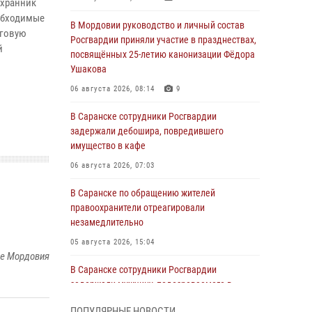
охранник
еобходимые
В Мордовии руководство и личный состав
рговую
Росгвардии приняли участие в празднествах,
й
посвящённых 25-летию канонизации Фёдора
Ушакова
06 августа 2026, 08:14
9
В Саранске сотрудники Росгвардии
задержали дебошира, повредившего
имущество в кафе
06 августа 2026, 07:03
В Саранске по обращению жителей
правоохранители отреагировали
незамедлительно
05 августа 2026, 15:04
ке Мордовия
В Саранске сотрудники Росгвардии
задержали мужчину, подозреваемого в
причинении телесных повреждений супруге
ПОПУЛЯРНЫЕ НОВОСТИ