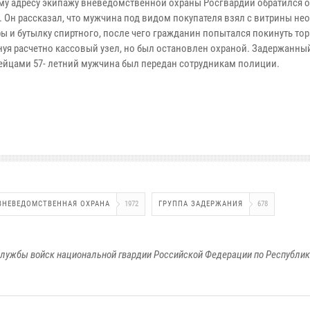
му адресу экипажу вневедомственной охраны Росгвардии обратился 
. Он рассказал, что мужчина под видом покупателя взял с витрины н
ры и бутылку спиртного, после чего гражданин попытался покинуть то
инуя расчетно кассовый узел, но был остановлен охраной. Задержанны
ейцами 57- летний мужчина был передан сотрудникам полиции.
ВНЕВЕДОМСТВЕННАЯ ОХРАНА
1972
ГРУППА ЗАДЕРЖАНИЯ
678
лужбы войск национальной гвардии Российской Федерации по Республи