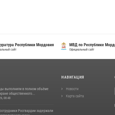
уратура Республики Мордовия
МВД по Республике Морд
альный сайт
Официальный сайт
И
НАВИГАЦИЯ
цы выполнили в полном объёме
Новости
хране общественного...
Карта сайта
26, 08:48
 сотрудники Росгвардии задержали