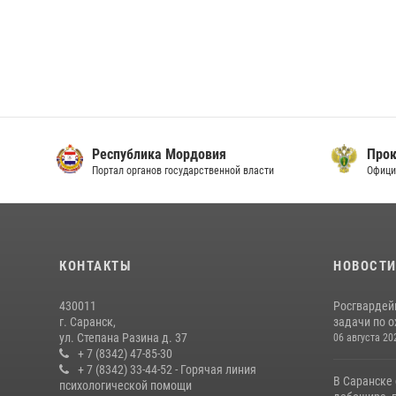
Республика Мордовия
Прок
Портал органов государственной власти
Офици
КОНТАКТЫ
НОВОСТ
430011
Росгвардей
г. Саранск,
задачи по о
ул. Степана Разина д. 37
06 августа 20
+ 7 (8342) 47-85-30
+ 7 (8342) 33-44-52 - Горячая линия
В Саранске
психологической помощи