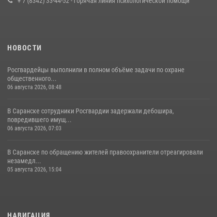
+ 7 (8342) 33-44-52 - Горячая линия психологической помощи
23 июля 2026, 11:54
4
НОВОСТИ
Росгвардейцы выполнили в полном объёме задачи по охране
общественного...
06 августа 2026, 08:48
В Саранске сотрудники Росгвардии задержали дебошира,
повредившего имущ...
06 августа 2026, 07:03
В Саранске по обращению жителей правоохранители отреагировали
незамедл...
05 августа 2026, 15:04
НАВИГАЦИЯ