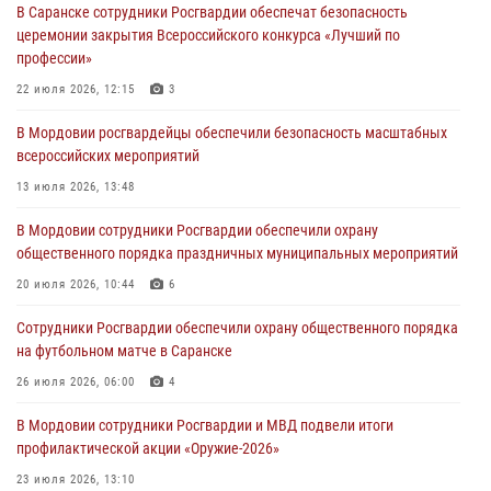
В Саранске сотрудники Росгвардии обеспечат безопасность
Помощь из Мордовии защитникам Отечества: центр лицензионно-
церемонии закрытия Всероссийского конкурса «Лучший по
разрешительной работы передал очередную партию вооружения в
профессии»
зону СВО
22 июля 2026, 12:15
3
04 августа 2026, 11:13
3
В Мордовии росгвардейцы обеспечили безопасность масштабных
Сотрудники Росгвардии Мордовии стали призерами
всероссийских мероприятий
республиканских соревнований по служебному шестиборью
13 июля 2026, 13:48
04 августа 2026, 08:27
4
В Мордовии сотрудники Росгвардии обеспечили охрану
В Саранске росгвардейцы пресекли нарушение правопорядка:
общественного порядка праздничных муниципальных мероприятий
«отдых» на лавочке закончился в отделе полиции
20 июля 2026, 10:44
6
04 августа 2026, 07:06
Сотрудники Росгвардии обеспечили охрану общественного порядка
В Саранске сотрудники Росгвардии задержали гражданина за
на футбольном матче в Саранске
нанесение побоев
26 июля 2026, 06:00
4
03 августа 2026, 08:58
В Мордовии сотрудники Росгвардии и МВД подвели итоги
профилактической акции «Оружие‑2026»
23 июля 2026, 13:10