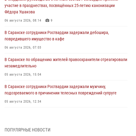
участие в празднествах, посвящённых 25-летию канонизации
Фёдора Ушакова
06 августа 2026, 08:14
9
В Саранске сотрудники Росгвардии задержали дебошира,
повредившего имущество в кафе
06 августа 2026, 07:03
В Саранске по обращению жителей правоохранители отреагировали
незамедлительно
05 августа 2026, 15:04
В Саранске сотрудники Росгвардии задержали мужчину,
подозреваемого в причинении телесных повреждений супруге
05 августа 2026, 12:34
Росгвардейцы обеспечили общественную безопасность во время
проведения масштабного праздника в Темникове
05 августа 2026, 09:04
4
ПОПУЛЯРНЫЕ НОВОСТИ